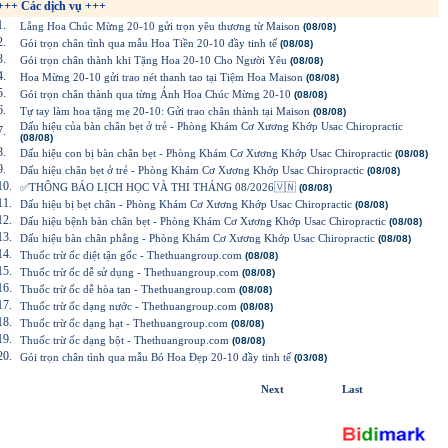
+++ Các dịch vụ +++
1.
Lẵng Hoa Chúc Mừng 20-10 gửi trọn yêu thương từ Maison
(08/08)
2.
Gói trọn chân tình qua mẫu Hoa Tiền 20-10 đầy tinh tế
(08/08)
3.
Gói trọn chân thành khi Tặng Hoa 20-10 Cho Người Yêu
(08/08)
4.
Hoa Mừng 20-10 gửi trao nét thanh tao tại Tiệm Hoa Maison
(08/08)
5.
Gói trọn chân thành qua từng Ảnh Hoa Chúc Mừng 20-10
(08/08)
6.
Tự tay làm hoa tặng mẹ 20-10: Gửi trao chân thành tại Maison
(08/08)
Dấu hiệu của bàn chân bẹt ở trẻ - Phòng Khám Cơ Xương Khớp Usac Chiropractic
7.
(08/08)
8.
Dấu hiệu con bị bàn chân bẹt - Phòng Khám Cơ Xương Khớp Usac Chiropractic
(08/08)
9.
Dấu hiệu chân bẹt ở trẻ - Phòng Khám Cơ Xương Khớp Usac Chiropractic
(08/08)
10.
✅THÔNG BÁO LỊCH HỌC VÀ THI THÁNG 08/2026🇻🇳
(08/08)
11.
Dấu hiệu bị bẹt chân - Phòng Khám Cơ Xương Khớp Usac Chiropractic
(08/08)
12.
Dấu hiệu bệnh bàn chân bẹt - Phòng Khám Cơ Xương Khớp Usac Chiropractic
(08/08)
13.
Dấu hiệu bàn chân phẳng - Phòng Khám Cơ Xương Khớp Usac Chiropractic
(08/08)
14.
Thuốc trừ ốc diệt tận gốc - Thethuangroup.com
(08/08)
15.
Thuốc trừ ốc dễ sử dụng - Thethuangroup.com
(08/08)
16.
Thuốc trừ ốc dễ hòa tan - Thethuangroup.com
(08/08)
17.
Thuốc trừ ốc dạng nước - Thethuangroup.com
(08/08)
18.
Thuốc trừ ốc dạng hạt - Thethuangroup.com
(08/08)
19.
Thuốc trừ ốc dạng bột - Thethuangroup.com
(08/08)
20.
Gói trọn chân tình qua mẫu Bó Hoa Đẹp 20-10 đầy tinh tế
(03/08)
Next
Last