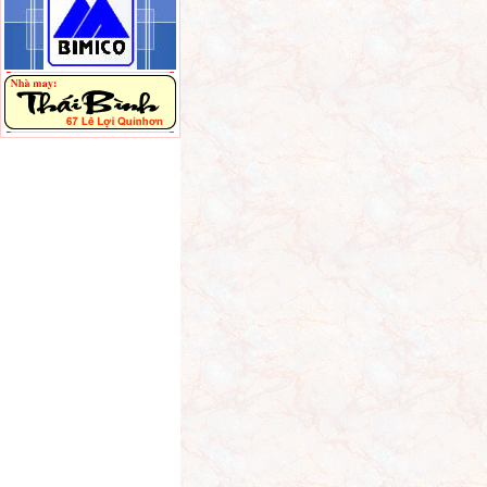
Netbook sạc bằng
năng lượng mặt trời
giá 8 triệu đồng