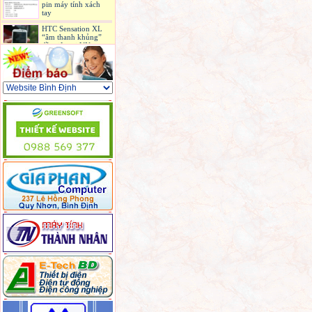
pin máy tính xách
tay
HTC Sensation XL
“âm thanh khủng”
đầu tiên tại VN
Máy ảnh không cần
lấy nét đầu tiên ra
mắt, giá 399 USD
iPhone 4S bản quốc
tế có mặt ở Sài Gòn
6 laptop hấp dẫn
được bán ở Việt Nam
trong tháng 9
3 phiên bản Galaxy
S II 'tổng tấn công'
iPhone 5 ở Mỹ
Sony sản xuất màn
hình OLED giá rẻ
hơn 3 lần
Camera du lịch chụp
ảnh ngay cả khi
đang quay video
Mối đe dọa lớn của
Intel đến từ ARM