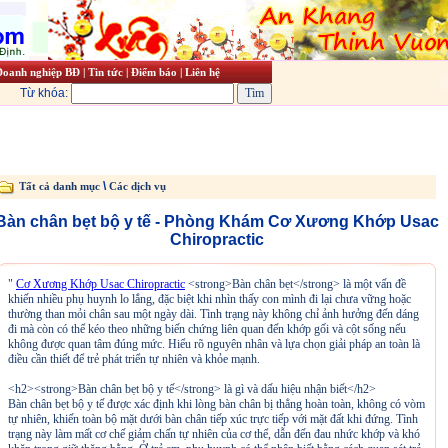
Doanh nghiệp BĐ
|
Tin tức
|
Điểm báo
|
Liên hệ
Từ khóa:
\
Tất cả danh mục
Các dịch vụ
Bàn chân bẹt bộ y tế - Phòng Khám Cơ Xương Khớp Usac
Chiropractic
"
Cơ Xương Khớp Usac Chiropractic
<strong>Bàn chân bẹt</strong> là một vấn đề
khiến nhiều phụ huynh lo lắng, đặc biệt khi nhìn thấy con mình đi lại chưa vững hoặc
thường than mỏi chân sau một ngày dài. Tình trạng này không chỉ ảnh hưởng đến dáng
đi mà còn có thể kéo theo những biến chứng liên quan đến khớp gối và cột sống nếu
không được quan tâm đúng mức. Hiểu rõ nguyên nhân và lựa chọn giải pháp an toàn là
điều cần thiết để trẻ phát triển tự nhiên và khỏe mạnh.
<h2><strong>Bàn chân bẹt bộ y tế</strong> là gì và dấu hiệu nhận biết</h2>
Bàn chân bẹt bộ y tế được xác định khi lòng bàn chân bị thẳng hoàn toàn, không có vòm
tự nhiên, khiến toàn bộ mặt dưới bàn chân tiếp xúc trực tiếp với mặt đất khi đứng. Tình
trạng này làm mất cơ chế giảm chấn tự nhiên của cơ thể, dẫn đến đau nhức khớp và khó