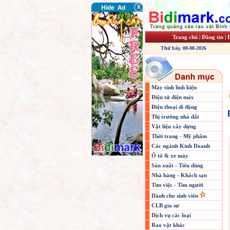
Trang chủ
|
Đăng tin
|
Thứ bảy, 08-08-2026
Máy tính linh kiện
Điện tử điện máy
Điện thoại di động
Thị trường nhà đất
Vật liệu xây dựng
Thời trang - Mỹ phẩm
Các ngành Kinh Doanh
Ô tô & xe máy
Sản xuất - Tiêu dùng
Nhà hàng - Khách sạn
Tìm việc - Tìm người
Dành cho sinh viên
CLB gia sư
Dịch vụ các loại
Rao vặt khác