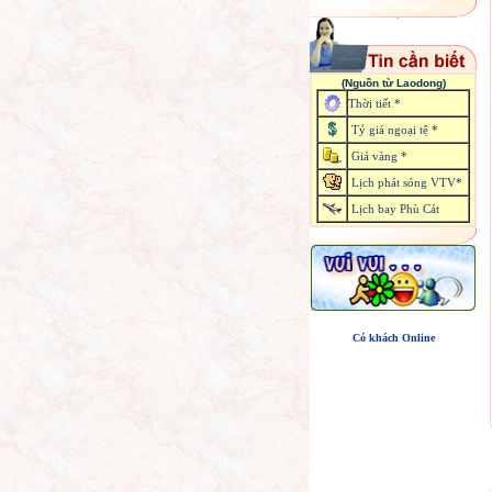
(Nguồn từ Laodong)
Thời tiết *
Tỷ giá ngoại tệ *
Giá vàng *
Lịch phát sóng VTV*
Lịch bay Phù Cát
Có khách Online