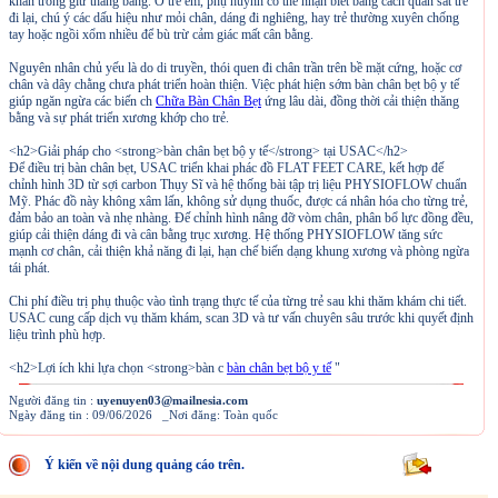
khăn trong giữ thăng bằng. Ở trẻ em, phụ huynh có thể nhận biết bằng cách quan sát trẻ
đi lại, chú ý các dấu hiệu như mỏi chân, dáng đi nghiêng, hay trẻ thường xuyên chống
tay hoặc ngồi xổm nhiều để bù trừ cảm giác mất cân bằng.
Nguyên nhân chủ yếu là do di truyền, thói quen đi chân trần trên bề mặt cứng, hoặc cơ
chân và dây chằng chưa phát triển hoàn thiện. Việc phát hiện sớm bàn chân bẹt bộ y tế
giúp ngăn ngừa các biến ch
Chữa Bàn Chân Bẹt
ứng lâu dài, đồng thời cải thiện thăng
bằng và sự phát triển xương khớp cho trẻ.
<h2>Giải pháp cho <strong>bàn chân bẹt bộ y tế</strong> tại USAC</h2>
Để điều trị bàn chân bẹt, USAC triển khai phác đồ FLAT FEET CARE, kết hợp đế
chỉnh hình 3D từ sợi carbon Thụy Sĩ và hệ thống bài tập trị liệu PHYSIOFLOW chuẩn
Mỹ. Phác đồ này không xâm lấn, không sử dụng thuốc, được cá nhân hóa cho từng trẻ,
đảm bảo an toàn và nhẹ nhàng. Đế chỉnh hình nâng đỡ vòm chân, phân bổ lực đồng đều,
giúp cải thiện dáng đi và cân bằng trục xương. Hệ thống PHYSIOFLOW tăng sức
mạnh cơ chân, cải thiện khả năng đi lại, hạn chế biến dạng khung xương và phòng ngừa
tái phát.
Chi phí điều trị phụ thuộc vào tình trạng thực tế của từng trẻ sau khi thăm khám chi tiết.
USAC cung cấp dịch vụ thăm khám, scan 3D và tư vấn chuyên sâu trước khi quyết định
liệu trình phù hợp.
<h2>Lợi ích khi lựa chọn <strong>bàn c
bàn chân bẹt bộ y tế
"
Người đăng tin :
uyenuyen03@mailnesia.com
Ngày đăng tin : 09/06/2026 _Nơi đăng: Toàn quốc
Ý kiến về nội dung quảng cáo trên.