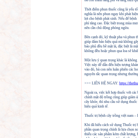
bà con tránh lãng phí và tăng hiệu quả
Thời điểm phun thuốc cũng là yếu tố
nghĩa là nên phun ngay khi phát hiện 
lợi cho bệnh phát sinh. Nếu để bệnh 
phí tăng cao. Đặc biệt trong mùa mư
nên cần chủ động phòng ngừa.
Bên cạnh đó, kỹ thuật pha và phun t
giúp đảm bảo hiệu quả mà không gây
bảo phủ đều bề mặt lá, đặc biệt là 
không đều hoặc phun qua loa sẽ khiế
Một lưu ý quan trọng khác là không n
Việc này dễ dẫn đến hiện tượng khán
vào đó, bà con nên luân phiên các hoạ
nguyên tắc quan trọng nhưng thường 
>>> LIÊN HỆ NGAY:
https://thet
Ngoài ra, việc kết hợp thuốc với các 
chỉnh mật độ trồng cũng giúp giảm á
cây khỏe, thì nhu cầu sử dụng thuốc 
hiệu quả kinh tế.
Thuốc trị bệnh cây trồng việt nam –
Khi đã hiểu cách sử dụng Thuốc trị 
phần quan trọng chính là lựa chọn nơ
thiếu các sản phẩm kém chất lượng,