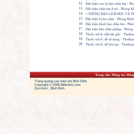
12.
Dấu hiệu con bị bàn chân bẹt - 
13.
Dấu hiệu chân bẹt ở trẻ - Phòng 
14.
✅THÔNG BÁO LỊCH HỌC VÀ TH
15.
Dấu hiệu bị bẹt chân - Phòng Kh
16.
Dấu hiệu bệnh bàn chân bẹt - Ph
17.
Dấu hiệu bàn chân phẳng - Phòng
18.
Thuốc trừ ốc diệt tận gốc - Thet
19.
Thuốc trừ ốc dễ sử dụng - Theth
20.
Thuốc trừ ốc dễ hòa tan - Thethu
Trang chủ
|
Đăng tin
|
Đăng
Trang quang cao mien phi Binh Dinh
Copyright © 2006 Bidimark.com
Qui nhơn , Bình Định .
rdans
jordan 13s
cheap jordans shoes