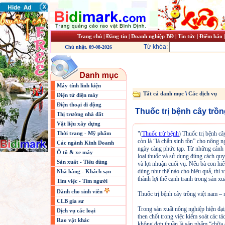
Trang chủ
|
Đăng tin
|
Doanh nghiệp BĐ
|
Tin tức
|
Điểm báo
Từ khóa:
Chủ nhật, 09-08-2026
Máy tính linh kiện
\
Tất cả danh mục
Các dịch vụ
Điện tử điện máy
Điện thoại di động
Thuốc trị bệnh cây trồ
Thị trường nhà đất
Vật liệu xây dựng
Thời trang - Mỹ phẩm
"(
Thuốc trừ bệnh
) Thuốc trị bệnh câ
còn là “lá chắn sinh tồn” cho nông n
Các ngành Kinh Doanh
ngày càng phức tạp. Từ những cánh đ
Ô tô & xe máy
loại thuốc và sử dụng đúng cách quyế
Sản xuất - Tiêu dùng
và lợi nhuận cuối vụ. Nếu bà con hiể
dùng như thế nào cho hiệu quả, thì v
Nhà hàng - Khách sạn
thành lợi thế cạnh tranh trong sản xuấ
Tìm việc - Tìm người
Dành cho sinh viên
Thuốc trị bệnh cây trồng việt nam –
CLB gia sư
Trong sản xuất nông nghiệp hiện đại,
Dịch vụ các loại
then chốt trong việc kiểm soát các t
Rao vặt khác
không đơn thuần là sản phẩm “chữa 