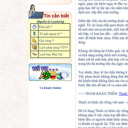
ngừa, giúp cây khỏe ngay từ đầu vụ.
giúp hạn chế sự lây lan của mầm bện
định trực tiếp đến sinh trưởng.
Điểm đặc biệt của thị trường thuốc t
(Nguồn từ Laodong)
nghệ. Từ các hoạt chất quen thuộc 
Thời tiết *
hệ mới như azoxystrobin, mỗi loại đều
nội hấp, có loại lưu dẫn – mỗi nhóm 
Tỷ giá ngoại tệ *
mức độ bệnh khác nhau. Điều này đòi
Giá vàng *
đúng.
Lịch phát sóng VTV*
Không chỉ dừng lại ở hiệu quả, các d
Lịch bay Phù Cát
và khả năng tương thích môi trường
thiện với hệ sinh thái, phù hợp với 
trọng khi thị trường tiêu thụ ngày c
Tuy nhiên, thực tế cho thấy không í
Việc phun thuốc không đúng thời điểm
thể khiến bệnh không khỏi mà còn nặ
bước đầu tiên để bảo vệ vụ mùa một
Có khách Online
>>> THAM KHẢO THÊM:
Thuốc 
Thuốc trị bệnh cây trồng việt nam –
Để sử dụng Thuốc trị bệnh cây trồng 
không nằm ở việc chọn loại đắt tiền 
bệnh đều có nguyên nhân khác nhau, 
vi khuẩn và ngược lại. Việc xác địn