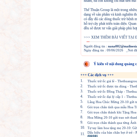
nhầm, bà con không chỉ mất tiền mà c
Thể Thuận Group là một trong những
dạng về sản phẩm và kinh nghiệm thự
có đầy đủ các dòng thuốc trừ bệnh mà
hỗ trợ cây phát triển toàn diện. Quan
đều sẽ được tư vấn giải pháp phù hợp 
>>> XEM THÊM BÀI VIẾT TẠI 
Người đăng tin :
nana002@mailnesi
Ngày đăng tin : 09/06/2026 _Nơi đ
Ý kiến về nội dung quảng c
+++ Các dịch vụ +++
1.
Thuốc trừ ốc giá lẻ - Thethuangr
2.
Thuốc trừ ốc được tin dùng - The
3.
Thuốc trừ ốc Đồng Tháp - Theth
4.
Thuốc trừ ốc đại lý cấp 1 - Thet
5.
Lẵng Hoa Chúc Mừng 20-10 gửi tr
6.
Gói trọn chân tình qua mẫu Hoa Ti
7.
Gói trọn chân thành khi Tặng Ho
8.
Hoa Mừng 20-10 gửi trao nét than
9.
Gói trọn chân thành qua từng Ản
10.
Tự tay làm hoa tặng mẹ 20-10: Gửi
Dấu hiệu của bàn chân bẹt ở trẻ 
11.
(08/08)