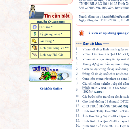
TNHH BILALO Số 41/125 Đình Xuyê
566 – 0906 294 186 Web: https://thie
Người đăng tin :
haanhbilalo@gmail
Ngày đăng tin : 11/05/2026 _Nơi đ
(Nguồn từ Laodong)
Thời tiết *
Ý kiến về nội dung quảng c
Tỷ giá ngoại tệ *
Giá vàng *
+++ Rao vặt khác +++
Lịch phát sóng VTV*
1.
Vì sao lối sống lành mạnh giúp cơ
2.
Vì Sao Cần Xem Cả Quẻ Chủ Và 
Lịch bay Phù Cát
3.
Vì sao nên chọn công tắc áp suất 
4.
Thùng đựng rác bảo vệ môi trường 
5.
Cách cài đặt công tắc áp suất đúng
6.
Đồng hồ đo áp suất chịu nhiệt cao 
7.
Cung cấp thùng rác nhựa đa dạng k
8.
Cầu chì công nghiệp , cầu chì động
🇻🇳THÔNG BÁO TUYỂN SINH 
Có khách Online
9.
-2027✅
(02/08)
10.
Các bước kiểm tra công tắc áp suất
11.
Cho thuê đường 31 thangs3 DT:
12.
CHO THUÊ PHÒNG TRỌ
(01/08)
13.
Hình Ảnh Thiệp Hoa 20-10 - Tiệ
14.
Ảnh Hoa Tặng Vợ 20-10 - Tiệm h
15.
Hình Ảnh Hoa Quà 20-10 - Tiệm 
16.
Hình Ảnh Giỏ Hoa 20-10 - Tiệm 