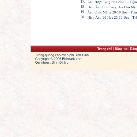
17.
Ảnh Được Tặng Hoa 20-10 - Tiệm
18.
Hình Ảnh Con Tặng Hoa Cho Mẹ 2
19.
Ảnh Chúc Mừng 20-10 Hoa - Tiệ
20.
Hình Ảnh Bó Hoa 20-10 Đẹp - Ti
Trang chủ
|
Đăng tin
|
Đăng
Trang quang cao mien phi Binh Dinh
Copyright © 2006 Bidimark.com
Qui nhơn , Bình Định .
dans
jordan 13s
cheap jordans shoes