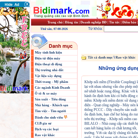
Trang chủ
|
Đăng tin
|
Doanh nghiệp BĐ
|
Tin tức
|
Điểm báo
Từ khóa:
Thứ sáu, 07-08-2026
Máy tính linh kiện
\
Tất cả danh mục
Rao vặt khác
Điện tử điện máy
Điện thoại di động
Những ứng dụng
Thị trường nhà đất
Vật liệu xây dựng
Thời trang - Mỹ phẩm
Khớp nối mềm (Flexible Coupling) là 
lại với nhau nhưng vẫn cho phép mộ
Các ngành Kinh Doanh
nở nhiệt hoặc rung động. Khác với 
Ô tô & xe máy
hành ổn định hơn khi có biến động 
Sản xuất - Tiêu dùng
mềm: Khớp nối mềm được sử dụng rấ
điện - Quạt công nghiệp - Máy nén
Nhà hàng - Khách sạn
thống PCCC - Dây chuyền sản xuất c
Tìm việc - Tìm người
ổn định hơn, hạn chế hư hỏng do run
Dành cho sinh viên
trên thị trường: - Khớp nối mềm cao
CLB gia sư
BILALO – Nhà cung cấp các thiết b
cam kết hàng luôn có chất lượng tốt,
Dịch vụ các loại
trường. Với các đại lý chúng tôi luôn
Rao vặt khác
quốc. Liên hệ ngay với chúng tôi để