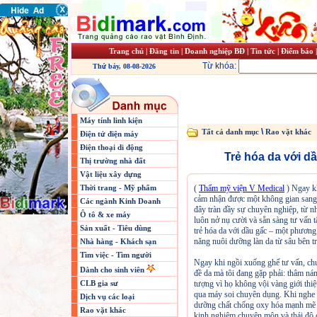
Trang chủ
|
Đăng tin
|
Doanh nghiệp BĐ
|
Tin tức
|
Điểm báo
Từ khóa:
Thứ bảy, 08-08-2026
Máy tính linh kiện
\
Tất cả danh mục
Rao vặt khác
Điện tử điện máy
Điện thoại di động
Trẻ hóa da với d
Thị trường nhà đất
Vật liệu xây dựng
Thời trang - Mỹ phẩm
(
Thẩm mỹ viện V Medical
) Ngay k
cảm nhận được một không gian sang t
Các ngành Kinh Doanh
đây tràn đầy sự chuyên nghiệp, từ nh
Ô tô & xe máy
luôn nở nụ cười và sẵn sàng tư vấn tậ
Sản xuất - Tiêu dùng
trẻ hóa da với dầu gấc – một phươn
năng nuôi dưỡng làn da từ sâu bên t
Nhà hàng - Khách sạn
Tìm việc - Tìm người
Ngay khi ngồi xuống ghế tư vấn, chu
Dành cho sinh viên
đề da mà tôi đang gặp phải: thâm nám,
CLB gia sư
tượng vì họ không vội vàng giới thiệ
qua máy soi chuyên dụng. Khi nghe v
Dịch vụ các loại
dưỡng chất chống oxy hóa mạnh mẽ –
Rao vặt khác
kinh nghiệm chuyên môn và thái độ c