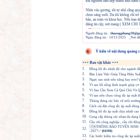
trải nghiệm làm đẹp thành một hành tr
Nhìn vào gương, tôi tự nhủ rằng qu
chọn sáng suốt. Da tôi không chỉ tr
bản, an toàn và khoa học. Nếu bạn đ
đáng tin cậy, nơi mang ( XEM CH
Người đăng tin :
thuongphung10@gm
Ngày đăng tin : 14/11/2025 _Nơi đ
Ý kiến về nội dung quảng c
+++ Rao vặt khác +++
1.
Đồng hồ đo nhiệt độ cho ngành dầ
2.
Bàn Làm Việc Giúp Tăng Hiệu Suấ
3.
Ngực sau sinh nên nâng hay treo?
4.
Vì sao lối sống lành mạnh giúp cơ
5.
Vì Sao Cần Xem Cả Quẻ Chủ Và 
6.
Vì sao nên chọn công tắc áp suất 
7.
Thùng đựng rác bảo vệ môi trường 
8.
Cách cài đặt công tắc áp suất đúng
9.
Đồng hồ đo áp suất chịu nhiệt cao 
10.
Cung cấp thùng rác nhựa đa dạng k
11.
Cầu chì công nghiệp , cầu chì động
🇻🇳THÔNG BÁO TUYỂN SINH 
12.
-2027✅
(02/08)
13.
Các bước kiểm tra công tắc áp suất