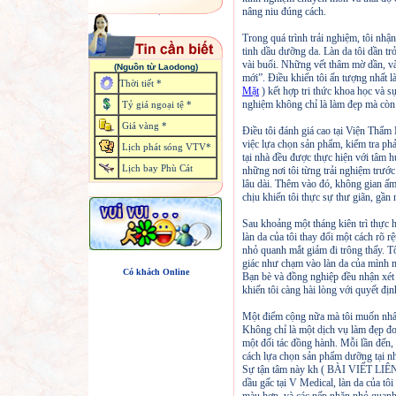
nâng niu đúng cách.
Trong quá trình trải nghiệm, tôi nhậ
tinh dầu dưỡng da. Làn da tôi dần t
vài buổi. Những vết thâm mờ dần, và
(Nguồn từ Laodong)
mới”. Điều khiến tôi ấn tượng nhất l
Thời tiết *
Mặt
) kết hợp tri thức khoa học và sự
nghiệm không chỉ là làm đẹp mà còn l
Tỷ giá ngoại tệ *
Giá vàng *
Điều tôi đánh giá cao tại Viện Thẩm 
việc lựa chọn sản phẩm, kiểm tra ph
Lịch phát sóng VTV*
tại nhà đều được thực hiện với tâm h
Lịch bay Phù Cát
những nơi tôi từng trải nghiệm trướ
lâu dài. Thêm vào đó, không gian ấm
chịu khiến tôi thực sự thư giãn, gần
Sau khoảng một tháng kiên trì thực hi
làn da của tôi thay đổi một cách rõ 
nhỏ quanh mắt giảm đi trông thấy. T
giác như chạm vào làn da của mình 
Có khách Online
Bạn bè và đồng nghiệp đều nhận xét r
khiến tôi càng hài lòng với quyết 
Một điểm cộng nữa mà tôi muốn nhấn
Không chỉ là một dịch vụ làm đẹp đ
một đối tác đồng hành. Mỗi lần đến,
cách lựa chọn sản phẩm dưỡng tại nh
Sự tận tâm này kh ( BÀI VIẾT L
dầu gấc tại V Medical, làn da của tô