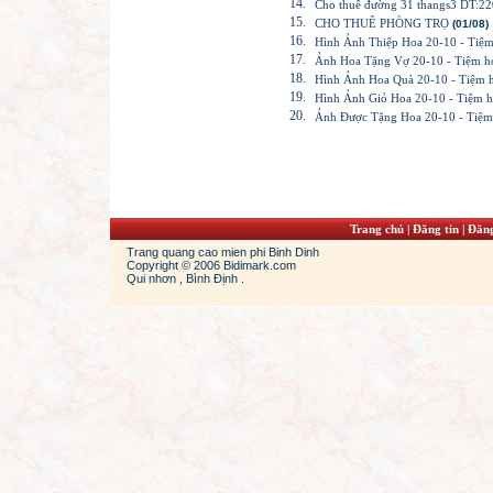
14.
Cho thuê đường 31 thangs3 DT:
15.
CHO THUÊ PHÒNG TRỌ
(01/08)
16.
Hình Ảnh Thiệp Hoa 20-10 - Tiệ
17.
Ảnh Hoa Tặng Vợ 20-10 - Tiệm h
18.
Hình Ảnh Hoa Quà 20-10 - Tiệm 
19.
Hình Ảnh Giỏ Hoa 20-10 - Tiệm 
20.
Ảnh Được Tặng Hoa 20-10 - Tiệm
Trang chủ
|
Đăng tin
|
Đăng
Trang quang cao mien phi Binh Dinh
Copyright © 2006 Bidimark.com
Qui nhơn , Bình Định .
dans
jordan 13s
cheap jordans shoes