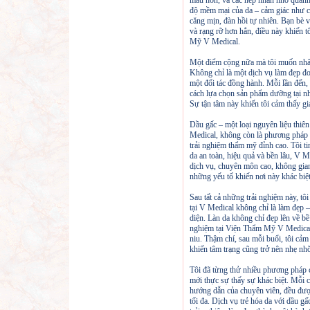
màu hơn, và các nếp nhăn nhỏ quanh 
độ mềm mại của da – cảm giác như 
căng mịn, đàn hồi tự nhiên. Bạn bè v
và rạng rỡ hơn hẳn, điều này khiến t
Mỹ V Medical.
Một điểm cộng nữa mà tôi muốn nhấn
Không chỉ là một dịch vụ làm đẹp đ
một đối tác đồng hành. Mỗi lần đến,
cách lựa chọn sản phẩm dưỡng tại nh
Sự tận tâm này khiến tôi cảm thấy gi
Dầu gấc – một loại nguyên liệu thiê
Medical, không còn là phương pháp 
trải nghiệm thẩm mỹ đỉnh cao. Tôi ti
da an toàn, hiệu quả và bền lâu, V 
dịch vụ, chuyên môn cao, không gian
những yếu tố khiến nơi này khác biệt
Sau tất cả những trải nghiệm này, tôi
tại V Medical không chỉ là làm đẹp –
diện. Làn da không chỉ đẹp lên về bề
nghiệm tại Viện Thẩm Mỹ V Medical 
niu. Thậm chí, sau mỗi buổi, tôi cảm
khiến tâm trạng cũng trở nên nhẹ nhõ
Tôi đã từng thử nhiều phương pháp c
mới thực sự thấy sự khác biệt. Mỗi c
hướng dẫn của chuyên viên, đều được
tối đa. Dịch vụ trẻ hóa da với dầu g