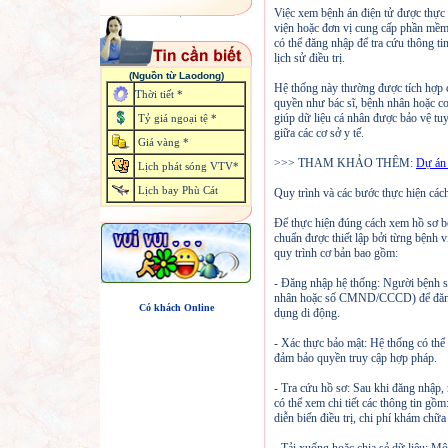
Việc xem bệnh án điện tử được thực 
viện hoặc đơn vị cung cấp phần mềm 
có thể đăng nhập để tra cứu thông t
lịch sử điều trị.
(Nguồn từ Laodong)
Hệ thống này thường được tích hợp 
Thời tiết *
quyền như bác sĩ, bệnh nhân hoặc c
giúp dữ liệu cá nhân được bảo vệ tuyệ
Tỷ giá ngoại tệ *
giữa các cơ sở y tế.
Giá vàng *
>>> THAM KHẢO THÊM:
Dự án 
Lịch phát sóng VTV*
Lịch bay Phù Cát
Quy trình và các bước thực hiện các
Để thực hiện đúng cách xem hồ sơ bệ
chuẩn được thiết lập bởi từng bệnh 
quy trình cơ bản bao gồm:
- Đăng nhập hệ thống: Người bệnh s
nhân hoặc số CMND/CCCD) để đăng 
Có khách Online
dụng di động.
- Xác thực bảo mật: Hệ thống có th
đảm bảo quyền truy cập hợp pháp.
- Tra cứu hồ sơ: Sau khi đăng nhập
có thể xem chi tiết các thông tin gồm
diễn biến điều trị, chi phí khám ch