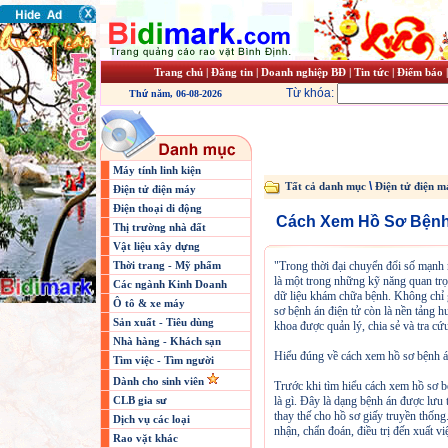
Trang chủ
|
Đăng tin
|
Doanh nghiệp BĐ
|
Tin tức
|
Điểm báo
Từ khóa:
Thứ năm, 06-08-2026
Máy tính linh kiện
\
Tất cả danh mục
Điện tử điện m
Điện tử điện máy
Điện thoại di động
Cách Xem Hồ Sơ Bệnh
Thị trường nhà đất
Vật liệu xây dựng
Thời trang - Mỹ phẩm
"Trong thời đại chuyển đổi số mạnh
là một trong những kỹ năng quan trọ
Các ngành Kinh Doanh
dữ liệu khám chữa bệnh. Không chỉ gi
Ô tô & xe máy
sơ bệnh án điện tử còn là nền tảng h
Sản xuất - Tiêu dùng
khoa được quản lý, chia sẻ và tra cứu
Nhà hàng - Khách sạn
Hiểu đúng về cách xem hồ sơ bệnh án
Tìm việc - Tìm người
Dành cho sinh viên
Trước khi tìm hiểu cách xem hồ sơ b
CLB gia sư
là gì. Đây là dạng bệnh án được lưu
thay thế cho hồ sơ giấy truyền thống
Dịch vụ các loại
nhận, chẩn đoán, điều trị đến xuất v
Rao vặt khác