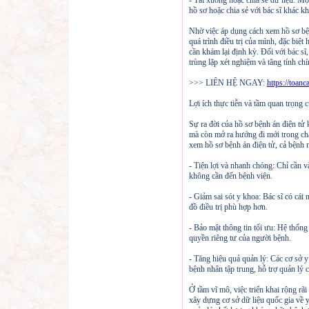
- Tải xuống hoặc chia sẻ dữ liệu: Mộ
hồ sơ hoặc chia sẻ với bác sĩ khác khi
Nhờ việc áp dụng cách xem hồ sơ bện
quá trình điều trị của mình, đặc bi
cần khám lại định kỳ. Đối với bác sĩ, 
trùng lặp xét nghiệm và tăng tính chín
>>> LIÊN HỆ NGAY:
https://toanc
Lợi ích thực tiễn và tầm quan trọng 
Sự ra đời của hồ sơ bệnh án điện tử 
mà còn mở ra hướng đi mới trong ch
xem hồ sơ bệnh án điện tử, cả bệnh 
- Tiện lợi và nhanh chóng: Chỉ cần và
không cần đến bệnh viện.
- Giảm sai sót y khoa: Bác sĩ có cái 
đồ điều trị phù hợp hơn.
- Bảo mật thông tin tối ưu: Hệ thống
quyền riêng tư của người bệnh.
- Tăng hiệu quả quản lý: Các cơ sở y 
bệnh nhân tập trung, hỗ trợ quản lý 
Ở tầm vĩ mô, việc triển khai rộng rã
xây dựng cơ sở dữ liệu quốc gia về y