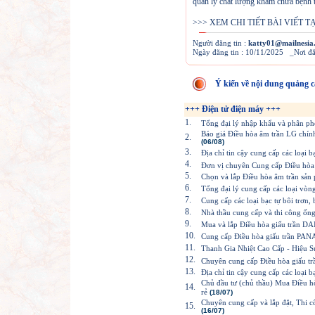
quản lý chất lượng khám chữa bệnh t
>>> XEM CHI TIẾT BÀI VIẾT T
Người đăng tin :
katty01@mailnesia
Ngày đăng tin : 10/11/2025 _Nơi đ
Ý kiến về nội dung quảng c
+++ Điện tử điện máy +++
1.
Tổng đại lý nhập khẩu và phân phối
Báo giá Điều hòa âm trần LG chính
2.
(06/08)
3.
Địa chỉ tin cậy cung cấp các loại 
4.
Đơn vị chuyên Cung cấp Điều hòa
5.
Chọn và lắp Điều hòa âm trần sả
6.
Tổng đại lý cung cấp các loại vòn
7.
Cung cấp các loại bạc tự bôi trơn,
8.
Nhà thầu cung cấp và thi công ố
9.
Mua và lắp Điều hòa giấu trần DAI
10.
Cung cấp Điều hòa giấu trần PANA
11.
Thanh Gia Nhiệt Cao Cấp - Hiệu S
12.
Chuyên cung cấp Điều hòa giấu trâ
13.
Địa chỉ tin cậy cung cấp các loại 
Chủ đầu tư (chủ thầu) Mua Điề
14.
rẻ
(18/07)
Chuyên cung cấp và lắp đặt, Thi 
15.
(16/07)