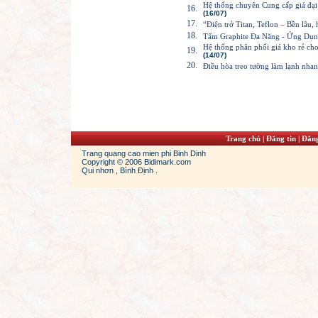
Hệ thống chuyên Cung cấp giá đ
16.
(16/07)
17.
“Điện trở Titan, Teflon – Bền lâu,
18.
Tấm Graphite Đa Năng - Ứng Dụn
Hệ thống phân phối giá kho rẻ
19.
(14/07)
20.
Điều hòa treo tường làm lạnh nha
Trang chủ
|
Đăng tin
|
Đăng
Trang quang cao mien phi Binh Dinh
Copyright © 2006 Bidimark.com
Qui nhơn , Bình Định .
heap jordans
jordan 13s
cheap jordans shoes