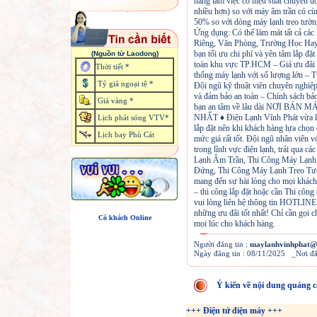
năng làm việc có hiệu suất chuyển đ
nhiều hơn) so với máy âm trần có cùn
50% so với dòng máy lạnh treo tường 
Ứng dụng: Có thể làm mát tất cả các
Riêng, Văn Phòng, Trường Học Hay
bạn tối ưu chi phí và yên tâm lắp đ
(Nguồn từ Laodong)
toàn khu vực TP.HCM – Giá ưu đãi đ
Thời tiết *
thống máy lạnh với số lượng lớn – T
Tỷ giá ngoại tệ *
Đội ngũ kỹ thuật viên chuyên nghiệp
và đảm bảo an toàn – Chính sách bảo
Giá vàng *
bạn an tâm về lâu dài NƠI BÁ
NHẤT ♦ Điện Lạnh Vĩnh Phát vừa là 
Lịch phát sóng VTV*
lắp đặt nên khi khách hàng lựa chọn
Lịch bay Phù Cát
mức giá rất tốt. Đội ngũ nhân viên 
trong lĩnh vực điện lạnh, trải qua c
Lạnh Âm Trần, Thi Công Máy Lạnh
Đứng, Thi Công Máy Lạnh Treo T
mang đến sự hài lòng cho mọi khách
– thi công lắp đặt hoặc cần Thi côn
vui lòng liên hệ thông tin HOTLIN
những ưu đãi tốt nhất! Chỉ cần gọi c
Có khách Online
mọi lúc cho khách hàng.
Người đăng tin :
maylanhvinhphat@
Ngày đăng tin : 08/11/2025 _Nơi 
Ý kiến về nội dung quảng c
+++ Điện tử điện máy +++