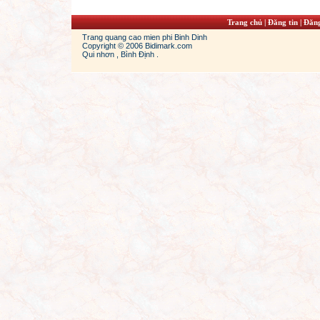
Trang chủ
|
Đăng tin
|
Đăng
Trang quang cao mien phi Binh Dinh
Copyright © 2006 Bidimark.com
Qui nhơn , Bình Định .
dans
jordan 13s
cheap jordans shoes