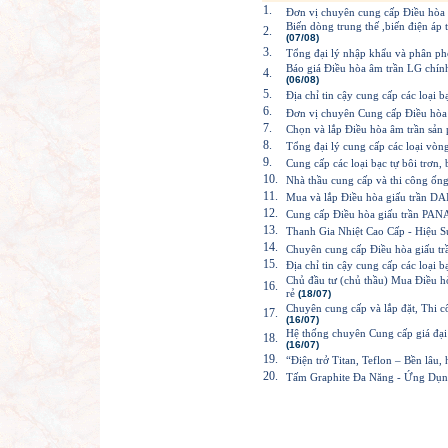
1.
Đơn vị chuyên cung cấp Điều hòa t
Biến dòng trung thế ,biến điện áp t
2.
(07/08)
3.
Tổng đại lý nhập khẩu và phân phối
Báo giá Điều hòa âm trần LG chính
4.
(06/08)
5.
Địa chỉ tin cậy cung cấp các loại 
6.
Đơn vị chuyên Cung cấp Điều hòa
7.
Chọn và lắp Điều hòa âm trần sả
8.
Tổng đại lý cung cấp các loại vòn
9.
Cung cấp các loại bạc tự bôi trơn,
10.
Nhà thầu cung cấp và thi công ố
11.
Mua và lắp Điều hòa giấu trần DAI
12.
Cung cấp Điều hòa giấu trần PANA
13.
Thanh Gia Nhiệt Cao Cấp - Hiệu S
14.
Chuyên cung cấp Điều hòa giấu trâ
15.
Địa chỉ tin cậy cung cấp các loại 
Chủ đầu tư (chủ thầu) Mua Điề
16.
rẻ
(18/07)
Chuyên cung cấp và lắp đặt, Thi 
17.
(16/07)
Hệ thống chuyên Cung cấp giá đ
18.
(16/07)
19.
“Điện trở Titan, Teflon – Bền lâu,
20.
Tấm Graphite Đa Năng - Ứng Dụn