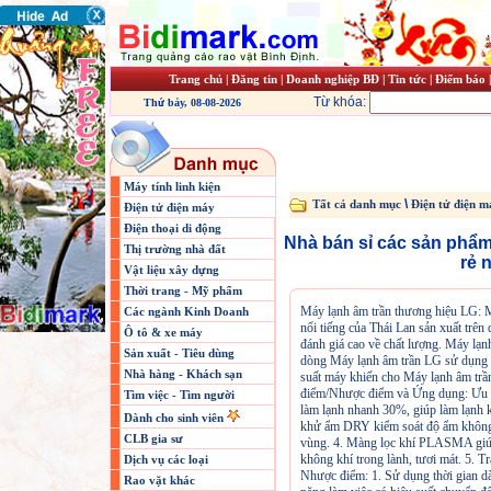
Trang chủ
|
Đăng tin
|
Doanh nghiệp BĐ
|
Tin tức
|
Điểm báo
Từ khóa:
Thứ bảy, 08-08-2026
Máy tính linh kiện
\
Tất cả danh mục
Điện tử điện m
Điện tử điện máy
Điện thoại di động
Nhà bán sỉ các sản phẩm
Thị trường nhà đất
rẻ 
Vật liệu xây dựng
Thời trang - Mỹ phẩm
Máy lạnh âm trần thương hiệu LG: M
Các ngành Kinh Doanh
nổi tiếng của Thái Lan sản xuất trê
Ô tô & xe máy
đánh giá cao về chất lượng. Máy lạn
Sản xuất - Tiêu dùng
dòng Máy lạnh âm trần LG sử dụng 
Nhà hàng - Khách sạn
suất máy khiến cho Máy lạnh âm trầ
điểm/Nhược điểm và Ứng dụng: Ưu điể
Tìm việc - Tìm người
làm lạnh nhanh 30%, giúp làm lạnh 
Dành cho sinh viên
khử ẩm DRY kiểm soát độ ẩm không kh
CLB gia sư
vùng. 4. Màng lọc khí PLASMA giúp 
không khí trong lành, tươi mát. 5. Tr
Dịch vụ các loại
Nhược điểm: 1. Sử dụng thời gian dài 
Rao vặt khác