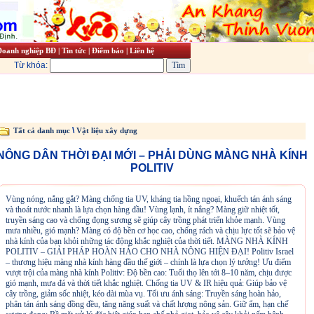
Doanh nghiệp BĐ
|
Tin tức
|
Điểm báo
|
Liên hệ
Từ khóa:
\
Tất cả danh mục
Vật liệu xây dựng
NÔNG DÂN THỜI ĐẠI MỚI – PHẢI DÙNG MÀNG NHÀ KÍNH
POLITIV
Vùng nóng, nắng gắt? Màng chống tia UV, kháng tia hồng ngoại, khuếch tán ánh sáng
và thoát nước nhanh là lựa chọn hàng đầu! Vùng lạnh, ít nắng? Màng giữ nhiệt tốt,
truyền sáng cao và chống đọng sương sẽ giúp cây trồng phát triển khỏe mạnh. Vùng
mưa nhiều, gió mạnh? Màng có độ bền cơ học cao, chống rách và chịu lực tốt sẽ bảo vệ
nhà kính của bạn khỏi những tác động khắc nghiệt của thời tiết. MÀNG NHÀ KÍNH
POLITIV – GIẢI PHÁP HOÀN HẢO CHO NHÀ NÔNG HIỆN ĐẠI! Politiv Israel
– thương hiệu màng nhà kính hàng đầu thế giới – chính là lựa chọn lý tưởng! Ưu điểm
vượt trội của màng nhà kính Politiv: Độ bền cao: Tuổi thọ lên tới 8–10 năm, chịu được
gió mạnh, mưa đá và thời tiết khắc nghiệt. Chống tia UV & IR hiệu quả: Giúp bảo vệ
cây trồng, giảm sốc nhiệt, kéo dài mùa vụ. Tối ưu ánh sáng: Truyền sáng hoàn hảo,
phân tán ánh sáng đồng đều, tăng năng suất và chất lượng nông sản. Giữ ẩm, hạn chế