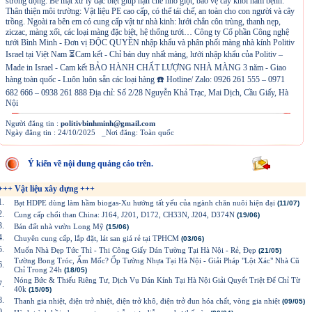
sương đọng: Bề mặt xử lý đặc biệt giúp hạn chế nhỏ giọt, bảo vệ cây khỏi nấm bệnh.
Thân thiện môi trường: Vật liệu PE cao cấp, có thể tái chế, an toàn cho con người và cây
trồng. Ngoài ra bên em có cung cấp vật tư nhà kinh: lưới chắn côn trùng, thanh nẹp,
ziczac, màng xối, các loại màng đặc biệt, hệ thống tưới… Công ty Cổ phần Công nghệ
tưới Bình Minh - Đơn vị ĐỘC QUYỀN nhập khẩu và phân phối màng nhà kính Politiv
Israel tại Việt Nam ⏳Cam kết - Chỉ bán duy nhất màng, lưới nhập khẩu của Politiv –
Made in Israel - Cam kết BẢO HÀNH CHẤT LƯỢNG NHÀ MÀNG 3 năm - Giao
hàng toàn quốc - Luôn luôn sẵn các loại hàng ☎️ Hotline/ Zalo: 0926 261 555 – 0971
682 666 – 0938 261 888 Địa chỉ: Số 2/28 Nguyễn Khả Trạc, Mai Dịch, Cầu Giấy, Hà
Nội
Người đăng tin :
politivbinhminh@gmail.com
Ngày đăng tin : 24/10/2025 _Nơi đăng: Toàn quốc
Ý kiến về nội dung quảng cáo trên.
+++ Vật liệu xây dựng +++
1.
Bạt HDPE dùng làm hầm biogas-Xu hướng tất yếu của ngành chăn nuôi hiện đại
(11/07)
2.
Cung cấp chổi than China: J164, J201, D172, CH33N, J204, D374N
(19/06)
3.
Bán đất nhà vườn Long Mỹ
(15/06)
4.
Chuyên cung cấp, lắp đặt, lát san giá rẻ tại TPHCM
(03/06)
5.
Muốn Nhà Đẹp Tức Thì - Thi Công Giấy Dán Tường Tại Hà Nội - Rẻ, Đẹp
(21/05)
Tường Bong Tróc, Ẩm Mốc? Ốp Tường Nhựa Tại Hà Nội - Giải Pháp "Lột Xác" Nhà Cũ
6.
Chỉ Trong 24h
(18/05)
Nóng Bức & Thiếu Riêng Tư, Dịch Vụ Dán Kính Tại Hà Nội Giải Quyết Triệt Để Chỉ Từ
7.
40k
(15/05)
8.
Thanh gia nhiệt, điện trở nhiệt, điện trở khô, điện trở đun hóa chất, vòng gia nhiệt
(09/05)