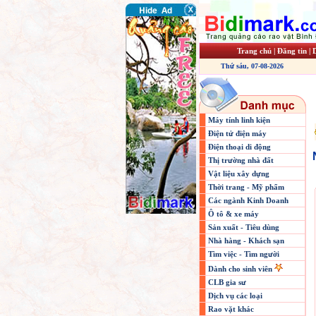
Trang chủ
|
Đăng tin
|
Thứ sáu, 07-08-2026
Máy tính linh kiện
Điện tử điện máy
Điện thoại di động
Thị trường nhà đất
Vật liệu xây dựng
Thời trang - Mỹ phẩm
Các ngành Kinh Doanh
Ô tô & xe máy
Sản xuất - Tiêu dùng
Nhà hàng - Khách sạn
Tìm việc - Tìm người
Dành cho sinh viên
CLB gia sư
Dịch vụ các loại
Rao vặt khác