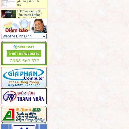
tay
HTC Sensation XL
“âm thanh khủng”
đầu tiên tại VN
Máy ảnh không cần
lấy nét đầu tiên ra
mắt, giá 399 USD
iPhone 4S bản quốc
tế có mặt ở Sài Gòn
6 laptop hấp dẫn
được bán ở Việt Nam
trong tháng 9
3 phiên bản Galaxy
S II 'tổng tấn công'
iPhone 5 ở Mỹ
Sony sản xuất màn
hình OLED giá rẻ
hơn 3 lần
Camera du lịch chụp
ảnh ngay cả khi
đang quay video
Mối đe dọa lớn của
Intel đến từ ARM
Netbook sạc bằng