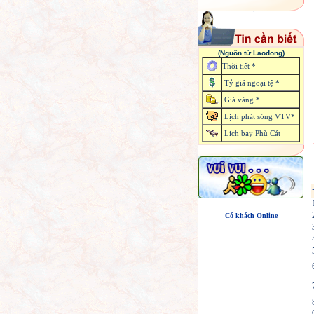
(Nguồn từ Laodong)
Thời tiết *
Tỷ giá ngoại tệ *
Giá vàng *
Lịch phát sóng VTV*
Lịch bay Phù Cát
Có khách Online