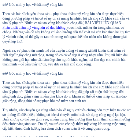
### Góc nhìn y học về thẩm mỹ vùng kín
Theo các bác sĩ chuyên khoa sản – phụ khoa, thẩm mỹ vùng kín nếu được thực hiện
đúng phương pháp và tại cơ sở uy tín sẽ mang lại nhiều lợi ích cho sức khỏe sinh sản và
tâm lý phụ nữ. Nhiều ca tái tạo vùng kín thành công đã ( BÀI VIẾT LIÊN QUAN:
Phẫu thuật thẩm mỹ vùng kín có đau không
) dục, hoặc mất tự tin trong sinh hoạt vợ
chồng. Những vấn đề này không chỉ ảnh hưởng đến thể chất mà còn kéo theo hệ lụy tâm
lý và tinh thần, có thể gây ra rạn nứt trong mối quan hệ hôn nhân nếu không được giải
quyết kịp thời.
Ngoài ra, sự phát triển mạnh mẽ của truyền thông và mạng xã hội khiến khái niệm về
“cái đẹp” ngày càng mở rộng, trong đó có cả vẻ đẹp ở vùng nhạy cảm. Phụ nữ hiện đại
không còn giới hạn nhu cầu làm đẹp cho người khác ngắm, mà làm đẹp cho chính bản
thân mình – để cảm thấy tự tin, yêu đời và làm chủ cuộc sống.
### Góc nhìn y học về thẩm mỹ vùng kín
Theo các bác sĩ chuyên khoa sản – phụ khoa, thẩm mỹ vùng kín nếu được thực hiện
đúng phương pháp và tại cơ sở uy tín sẽ mang lại nhiều lợi ích cho sức khỏe sinh sản và
tâm lý phụ nữ. Nhiều ca tái tạo vùng kín thành công đã giúp cải thiện chất lượng đời
sống tình dục, giảm viêm nhiễm phụ khoa do vi khuẩn có thể dễ xâm nhập khi âm đạo
giãn rộng, đồng thời hỗ trợ phục hồi mô mềm sau sinh nở.
Tuy nhiên, các chuyên gia cũng cảnh báo về nguy cơ biến chứng nếu thực hiện tại các cơ
sở không đủ điều kiện, không có bác sĩ chuyên môn hoặc sử dụng công nghệ lạc hậu.
Biến chứng có thể bao gồm sẹo, nhiễm trùng, tổn thương thần kinh, thậm chí ảnh hưởng
đến chức năng sinh sản. Do đó, vai trò của các hội thẩm mỹ vùng kín trong việc cung
cấp kiến thức, định hướng lựa chọn dịch vụ an toàn là vô cùng quan trọng.