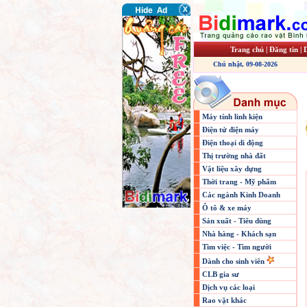
Trang chủ
|
Đăng tin
|
Chủ nhật, 09-08-2026
Máy tính linh kiện
Điện tử điện máy
Điện thoại di động
Thị trường nhà đất
Vật liệu xây dựng
Thời trang - Mỹ phẩm
Các ngành Kinh Doanh
Ô tô & xe máy
Sản xuất - Tiêu dùng
Nhà hàng - Khách sạn
Tìm việc - Tìm người
Dành cho sinh viên
CLB gia sư
Dịch vụ các loại
Rao vặt khác