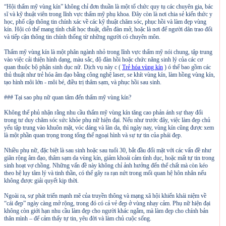
“Hội thẩm mỹ vùng kín” không chỉ đơn thuần là một tổ chức quy tụ các chuyên gia, bác
sĩ và kỹ thuật viên trong lĩnh vực thẩm mỹ phụ khoa. Đây còn là nơi chia sẻ kiến thức y
học, phổ cập thông tin chính xác về các kỹ thuật chăm sóc, phục hồi và làm đẹp vùng
kín. Hội có thể mang tính chất học thuật, diễn đàn mở, hoặc là nơi để người dân trao đổi
và tiếp cận thông tin chính thống từ những người có chuyên môn.
Thẩm mỹ vùng kín là một phân ngành nhỏ trong lĩnh vực thẩm mỹ nói chung, tập trung
vào việc cải thiện hình dạng, màu sắc, độ đàn hồi hoặc chức năng sinh lý của các cơ
quan thuộc bộ phận sinh dục nữ. Dịch vụ này c (
Trẻ hóa vùng kín
) ó thể bao gồm các
thủ thuật như trẻ hóa âm đạo bằng công nghệ laser, se khít vùng kín, làm hồng vùng kín,
tạo hình môi lớn - môi bé, điều trị thâm sạm, và phục hồi sau sinh.
### Tại sao phụ nữ quan tâm đến thẩm mỹ vùng kín?
Không thể phủ nhận rằng nhu cầu thẩm mỹ vùng kín tăng cao phản ánh sự thay đổi
trong tư duy chăm sóc sức khỏe phụ nữ hiện đại. Nếu như trước đây, việc làm đẹp chủ
yếu tập trung vào khuôn mặt, vóc dáng và làn da, thì ngày nay, vùng kín cũng được xem
là một phần quan trọng trong tổng thể ngoại hình và sự tự tin của phái đẹp.
Nhiều phụ nữ, đặc biệt là sau sinh hoặc sau tuổi 30, bắt đầu đối mặt với các vấn đề như
giãn rộng âm đạo, thâm sạm da vùng kín, giảm khoái cảm tình dục, hoặc mất tự tin trong
sinh hoạt vợ chồng. Những vấn đề này không chỉ ảnh hưởng đến thể chất mà còn kéo
theo hệ lụy tâm lý và tinh thần, có thể gây ra rạn nứt trong mối quan hệ hôn nhân nếu
không được giải quyết kịp thời.
Ngoài ra, sự phát triển mạnh mẽ của truyền thông và mạng xã hội khiến khái niệm về
“cái đẹp” ngày càng mở rộng, trong đó có cả vẻ đẹp ở vùng nhạy cảm. Phụ nữ hiện đại
không còn giới hạn nhu cầu làm đẹp cho người khác ngắm, mà làm đẹp cho chính bản
thân mình – để cảm thấy tự tin, yêu đời và làm chủ cuộc sống.