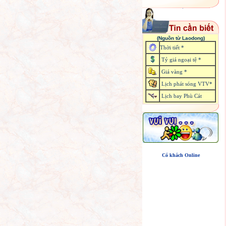
(Nguồn từ Laodong)
Thời tiết *
Tỷ giá ngoại tệ *
Giá vàng *
Lịch phát sóng VTV*
Lịch bay Phù Cát
Có khách Online