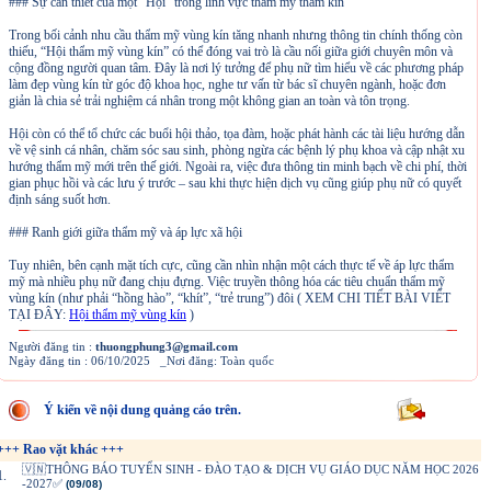
### Sự cần thiết của một “Hội” trong lĩnh vực thẩm mỹ thầm kín
Trong bối cảnh nhu cầu thẩm mỹ vùng kín tăng nhanh nhưng thông tin chính thống còn
thiếu, “Hội thẩm mỹ vùng kín” có thể đóng vai trò là cầu nối giữa giới chuyên môn và
cộng đồng người quan tâm. Đây là nơi lý tưởng để phụ nữ tìm hiểu về các phương pháp
làm đẹp vùng kín từ góc độ khoa học, nghe tư vấn từ bác sĩ chuyên ngành, hoặc đơn
giản là chia sẻ trải nghiệm cá nhân trong một không gian an toàn và tôn trọng.
Hội còn có thể tổ chức các buổi hội thảo, tọa đàm, hoặc phát hành các tài liệu hướng dẫn
về vệ sinh cá nhân, chăm sóc sau sinh, phòng ngừa các bệnh lý phụ khoa và cập nhật xu
hướng thẩm mỹ mới trên thế giới. Ngoài ra, việc đưa thông tin minh bạch về chi phí, thời
gian phục hồi và các lưu ý trước – sau khi thực hiện dịch vụ cũng giúp phụ nữ có quyết
định sáng suốt hơn.
### Ranh giới giữa thẩm mỹ và áp lực xã hội
Tuy nhiên, bên cạnh mặt tích cực, cũng cần nhìn nhận một cách thực tế về áp lực thẩm
mỹ mà nhiều phụ nữ đang chịu đựng. Việc truyền thông hóa các tiêu chuẩn thẩm mỹ
vùng kín (như phải “hồng hào”, “khít”, “trẻ trung”) đôi ( XEM CHI TIẾT BÀI VIẾT
TẠI ĐÂY:
Hội thẩm mỹ vùng kín
)
Người đăng tin :
thuongphung3@gmail.com
Ngày đăng tin : 06/10/2025 _Nơi đăng: Toàn quốc
Ý kiến về nội dung quảng cáo trên.
+++ Rao vặt khác +++
🇻🇳THÔNG BÁO TUYỂN SINH - ĐÀO TẠO & DỊCH VỤ GIÁO DỤC NĂM HỌC 2026
1.
-2027✅
(09/08)