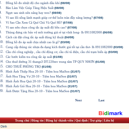
2.
Đồng hồ đo nhiệt độ cho ngành dầu khí
(08/08)
3.
Bàn Làm Việc Giúp Tăng Hiệu Suất
(08/08)
4.
Ngực sau sinh nên nâng hay treo?
(08/08)
5.
Vì sao lối sống lành mạnh giúp cơ thể luôn tràn đầy năng lượng?
(07/08)
6.
Vì Sao Cần Xem Cả Quẻ Chủ Và Quẻ Hỗ?
(07/08)
7.
Vì sao nên chọn công tắc áp suất độ bền cao?
(07/08)
8.
Thùng đựng rác bảo vệ môi trường giá rẻ tại vĩnh long- lh 0911082000
(06/08)
9.
Cách cài đặt công tắc áp suất đúng kỹ thuật
(04/08)
10.
Đồng hồ đo áp suất chịu nhiệt cao là gì?
(03/08)
11.
Cung cấp thùng rác nhựa đa dạng kích thước giá tốt tại cần thơ- lh 0911082000
(03/08)
12.
Cầu chì công nghiệp , cầu chì động cơ, cầu chì tủ điện, cầu chì trạm biến áp
(03/08)
13.
Các bước kiểm tra công tắc áp suất
(01/08)
14.
Cho thuê đường 31 thangs3 DT:220mv trung tâm TP QUY NHƠN
(01/08)
15.
CHO THUÊ PHÒNG TRỌ
(01/08)
16.
Hình Ảnh Thiệp Hoa 20-10 - Tiệm hoa MaiSon
(31/07)
17.
Ảnh Hoa Tặng Vợ 20-10 - Tiệm hoa MaiSon
(31/07)
18.
Hình Ảnh Hoa Quà 20-10 - Tiệm hoa MaiSon
(31/07)
19.
Hình Ảnh Giỏ Hoa 20-10 - Tiệm hoa MaiSon
(31/07)
20.
Ảnh Được Tặng Hoa 20-10 - Tiệm hoa MaiSon
(31/07)
Next
Last
Trang chủ
|
Đăng tin
|
Đăng ký thành viên
|
Qui định
|
Trợ giúp
|
Liên hệ
 Dinh