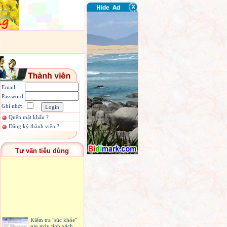
Email:
Password:
Ghi nhớ:
Quên mật khẩu ?
Đăng ký thành viên.?
Tư vấn tiêu dùng
Kiểm tra "sức khỏe"
pin máy tính xách