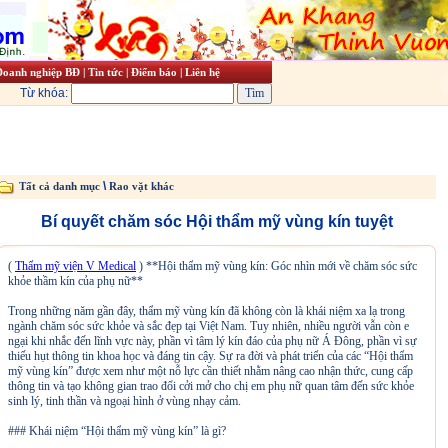
Doanh nghiệp BĐ
|
Tin tức
|
Điểm báo
|
Liên hệ
Từ khóa:
\
Tất cả danh mục
Rao vặt khác
Bí quyết chăm sóc Hội thẩm mỹ vùng kín tuyệt
(
Thẩm mỹ viện V Medical
) **Hội thẩm mỹ vùng kín: Góc nhìn mới về chăm sóc sức
khỏe thầm kín của phụ nữ**
Trong những năm gần đây, thẩm mỹ vùng kín đã không còn là khái niệm xa lạ trong
ngành chăm sóc sức khỏe và sắc đẹp tại Việt Nam. Tuy nhiên, nhiều người vẫn còn e
ngại khi nhắc đến lĩnh vực này, phần vì tâm lý kín đáo của phụ nữ Á Đông, phần vì sự
thiếu hụt thông tin khoa học và đáng tin cậy. Sự ra đời và phát triển của các “Hội thẩm
mỹ vùng kín” được xem như một nỗ lực cần thiết nhằm nâng cao nhận thức, cung cấp
thông tin và tạo không gian trao đổi cởi mở cho chị em phụ nữ quan tâm đến sức khỏe
sinh lý, tinh thần và ngoại hình ở vùng nhạy cảm.
### Khái niệm “Hội thẩm mỹ vùng kín” là gì?