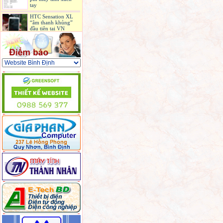
tay
HTC Sensation XL
“âm thanh khủng”
đầu tiên tại VN
Máy ảnh không cần
lấy nét đầu tiên ra
mắt, giá 399 USD
iPhone 4S bản quốc
tế có mặt ở Sài Gòn
6 laptop hấp dẫn
được bán ở Việt Nam
trong tháng 9
3 phiên bản Galaxy
S II 'tổng tấn công'
iPhone 5 ở Mỹ
Sony sản xuất màn
hình OLED giá rẻ
hơn 3 lần
Camera du lịch chụp
ảnh ngay cả khi
đang quay video
Mối đe dọa lớn của
Intel đến từ ARM
Netbook sạc bằng