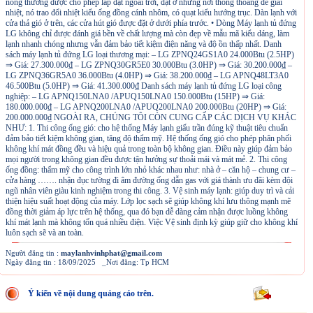
nóng thường được cho phép lắp đặt ngoài trời, đặt ở những nơi thông thoáng để giải
nhiệt, nó trao đổi nhiệt kiểu ống đồng cánh nhôm, có quạt kiểu hướng trục. Dàn lạnh với
cửa thả gió ở trên, các cửa hút gió được đặt ở dưới phía trước. • Dòng Máy lạnh tủ đứng
LG không chỉ được đánh giá bền về chất lượng mà còn đẹp về mẫu mã kiểu dáng, làm
lạnh nhanh chóng nhưng vẫn đảm bảo tiết kiệm điện năng và độ ồn thấp nhất. Danh
sách máy lạnh tủ đứng LG loại thương mại: – LG ZPNQ24GS1A0 24.000Btu (2.5HP)
⇒ Giá: 27.300.000₫ – LG ZPNQ30GR5E0 30.000Btu (3.0HP) ⇒ Giá: 30.200.000₫ –
LG ZPNQ36GR5A0 36.000Btu (4.0HP) ⇒ Giá: 38.200.000₫ – LG APNQ48LT3A0
46.500Btu (5.0HP) ⇒ Giá: 41.300.000₫ Danh sách máy lạnh tủ đứng LG loại công
nghiệp: – LG APNQ150LNA0 /APUQ150LNA0 150.000Btu (15HP) ⇒ Giá:
180.000.000₫ – LG APNQ200LNA0 /APUQ200LNA0 200.000Btu (20HP) ⇒ Giá:
200.000.000₫ NGOÀI RA, CHÚNG TÔI CÒN CUNG CẤP CÁC DỊCH VỤ KHÁC
NHƯ: 1. Thi công ống gió: cho hệ thống Máy lạnh giấu trần đúng kỹ thuật tiêu chuẩn
đảm bảo tiết kiệm không gian, tăng độ thẩm mỹ. Hệ thống ống gió cho phép phân phối
không khí mát đồng đều và hiệu quả trong toàn bộ không gian. Điều này giúp đảm bảo
mọi người trong không gian đều được tận hưởng sự thoải mái và mát mẻ. 2. Thi công
ống đồng: thẩm mỹ cho công trình lớn nhỏ khác nhau như: nhà ở – căn hộ – chung cư –
cửa hàng ……. nhận đục tường đi âm đường ống dẫn gas với giá thành ưu đãi kèm đội
ngũ nhân viên giàu kinh nghiệm trong thi công. 3. Vệ sinh máy lạnh: giúp duy trì và cải
thiện hiệu suất hoạt động của máy. Lớp lọc sạch sẽ giúp không khí lưu thông mạnh mẽ
đồng thời giảm áp lực trên hệ thống, qua đó bạn dễ dàng cảm nhận được luồng không
khí mát lạnh mà không tốn quá nhiều điện. Việc Vệ sinh định kỳ giúp giữ cho không khí
luôn sạch sẽ và an toàn.
Người đăng tin :
maylanhvinhphat@gmail.com
Ngày đăng tin : 18/09/2025 _Nơi đăng: Tp HCM
Ý kiến về nội dung quảng cáo trên.