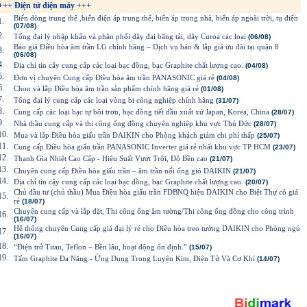
+++ Điện tử điện máy +++
Biến dòng trung thế ,biến điện áp trung thế, biến áp trong nhà, biến áp ngoài trời, tụ điện
1.
(07/08)
2.
Tổng đại lý nhập khẩu và phân phối dây đai băng tải, dây Curoa các loại
(06/08)
Báo giá Điều hòa âm trần LG chính hãng – Dịch vụ bán & lắp giá ưu đãi tại quận 8
3.
(06/08)
4.
Địa chỉ tin cậy cung cấp các loại bạc đồng, bạc Graphite chất lượng cao.
(04/08)
5.
Đơn vị chuyên Cung cấp Điều hòa âm trần PANASONIC giá rẻ
(04/08)
6.
Chọn và lắp Điều hòa âm trần sản phẩm chính hãng giá rẻ
(01/08)
7.
Tổng đại lý cung cấp các loại vòng bi công nghiệp chính hãng
(31/07)
8.
Cung cấp các loại bạc tự bôi trơn, bạc đồng tiết dầu xuất xứ Japan, Korea, China
(28/07)
9.
Nhà thầu cung cấp và thi công ống đồng chuyên nghiệp khu vực Thủ Đức
(28/07)
10.
Mua và lắp Điều hòa giấu trần DAIKIN cho Phòng khách giảm chi phí thấp
(25/07)
11.
Cung cấp Điều hòa giấu trần PANASONIC Inverter giá rẻ nhất khu vực TP HCM
(23/07)
12.
Thanh Gia Nhiệt Cao Cấp - Hiệu Suất Vượt Trội, Độ Bền cao
(21/07)
13.
Chuyên cung cấp Điều hòa giấu trần – âm trần nối ống gió DAIKIN
(21/07)
14.
Địa chỉ tin cậy cung cấp các loại bạc đồng, bạc Graphite chất lượng cao.
(20/07)
Chủ đầu tư (chủ thầu) Mua Điều hòa giấu trần FDBNQ hiệu DAIKIN cho Biệt Thự có giá
15.
rẻ
(18/07)
Chuyên cung cấp và lắp đặt, Thi công ống âm tường/Thi công ống đồng cho công trình
16.
(16/07)
Hệ thống chuyên Cung cấp giá đại lý rẻ cho Điều hòa treo tường DAIKIN cho Phòng ngủ
17.
(16/07)
18.
“Điện trở Titan, Teflon – Bền lâu, hoạt động ổn định.”
(15/07)
19.
Tấm Graphite Đa Năng - Ứng Dụng Trong Luyện Kim, Điện Tử Và Cơ Khí
(14/07)