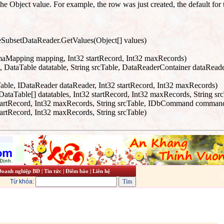
 Object value. For example, the row was just created, the default for 
ubsetDataReader.GetValues(Object[] values)
apping mapping, Int32 startRecord, Int32 maxRecords)
DataTable datatable, String srcTable, DataReaderContainer dataRead
able, IDataReader dataReader, Int32 startRecord, Int32 maxRecords)
 DataTable[] datatables, Int32 startRecord, Int32 maxRecords, Stri
startRecord, Int32 maxRecords, String srcTable, IDbCommand comma
rtRecord, Int32 maxRecords, String srcTable)
Doanh nghiệp BĐ
|
Tin tức
|
Điểm báo
|
Liên hệ
Từ khóa: