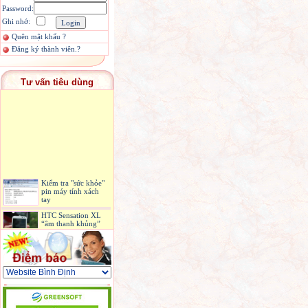
Password:
Ghi nhớ:
Quên mật khẩu ?
Đăng ký thành viên.?
Tư vấn tiêu dùng
Kiểm tra "sức khỏe"
pin máy tính xách
tay
HTC Sensation XL
“âm thanh khủng”
đầu tiên tại VN
Máy ảnh không cần
lấy nét đầu tiên ra
mắt, giá 399 USD
iPhone 4S bản quốc
tế có mặt ở Sài Gòn