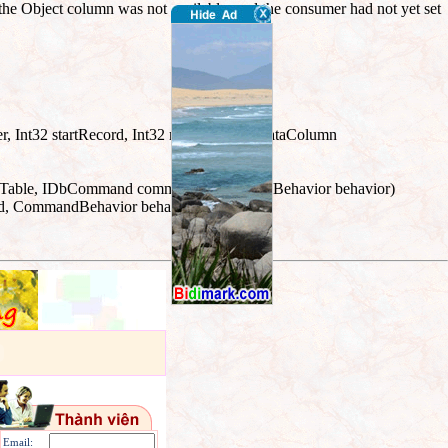
the Object column was not available, and the consumer had not yet set
er, Int32 startRecord, Int32 maxRecords, DataColumn
ng srcTable, IDbCommand command, CommandBehavior behavior)
nd, CommandBehavior behavior)
Email: