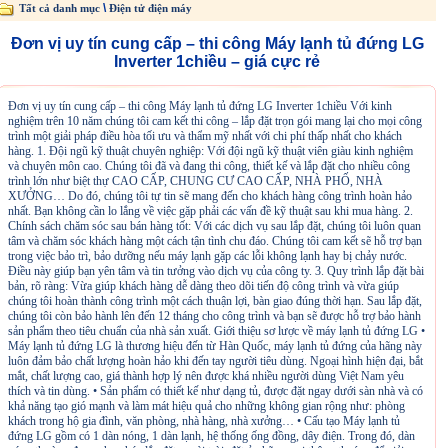
\
Tất cả danh mục
Điện tử điện máy
Đơn vị uy tín cung cấp – thi công Máy lạnh tủ đứng LG
Inverter 1chiều – giá cực rẻ
Đơn vị uy tín cung cấp – thi công Máy lạnh tủ đứng LG Inverter 1chiều Với kinh
nghiệm trên 10 năm chúng tôi cam kết thi công – lắp đặt trọn gói mang lại cho mọi công
trình một giải pháp điều hòa tối ưu và thẩm mỹ nhất với chi phí thấp nhất cho khách
hàng. 1. Đội ngũ kỹ thuật chuyên nghiệp: Với đội ngũ kỹ thuật viên giàu kinh nghiệm
và chuyên môn cao. Chúng tôi đã và đang thi công, thiết kế và lắp đặt cho nhiều công
trình lớn như biệt thự CAO CẤP, CHUNG CƯ CAO CẤP, NHÀ PHỐ, NHÀ
XƯỞNG… Do đó, chúng tôi tự tin sẽ mang đến cho khách hàng công trình hoàn hảo
nhất. Bạn không cần lo lắng về việc gặp phải các vấn đề kỹ thuật sau khi mua hàng. 2.
Chính sách chăm sóc sau bán hàng tốt: Với các dịch vụ sau lắp đặt, chúng tôi luôn quan
tâm và chăm sóc khách hàng một cách tận tình chu đáo. Chúng tôi cam kết sẽ hỗ trợ bạn
trong việc bảo trì, bảo dưỡng nếu máy lạnh gặp các lỗi không lạnh hay bị chảy nước.
Điều này giúp bạn yên tâm và tin tưởng vào dịch vụ của công ty. 3. Quy trình lắp đặt bài
bản, rõ ràng: Vừa giúp khách hàng dễ dàng theo dõi tiến độ công trình và vừa giúp
chúng tôi hoàn thành công trình một cách thuận lợi, bàn giao đúng thời hạn. Sau lắp đặt,
chúng tôi còn bảo hành lên đến 12 tháng cho công trình và bạn sẽ được hỗ trợ bảo hành
sản phẩm theo tiêu chuẩn của nhà sản xuất. Giới thiệu sơ lược về máy lạnh tủ đứng LG •
Máy lạnh tủ đứng LG là thương hiệu đến từ Hàn Quốc, máy lạnh tủ đứng của hãng này
luôn đảm bảo chất lượng hoàn hảo khi đến tay người tiêu dùng. Ngoại hình hiện đại, bắt
mắt, chất lượng cao, giá thành hợp lý nên được khá nhiều người dùng Việt Nam yêu
thích và tin dùng. • Sản phẩm có thiết kế như dạng tủ, được đặt ngay dưới sàn nhà và có
khả năng tạo gió mạnh và làm mát hiệu quả cho những không gian rộng như: phòng
khách trong hộ gia đình, văn phòng, nhà hàng, nhà xưởng… • Cấu tạo Máy lạnh tủ
đứng LG gồm có 1 dàn nóng, 1 dàn lạnh, hệ thống ống đồng, dây điện. Trong đó, dàn