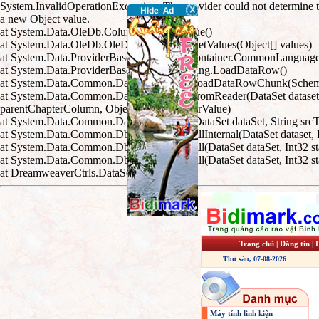
System.InvalidOperationException: The provider could not determine the
a new Object value.
at System.Data.OleDb.ColumnBinding.Value()
at System.Data.OleDb.OleDbDataReader.GetValues(Object[] values)
at System.Data.ProviderBase.DataReaderContainer.CommonLanguageS
at System.Data.ProviderBase.SchemaMapping.LoadDataRow()
at System.Data.Common.DataAdapter.FillLoadDataRowChunk(SchemaM
at System.Data.Common.DataAdapter.FillFromReader(DataSet dataset, 
parentChapterColumn, Object parentChapterValue)
at System.Data.Common.DataAdapter.Fill(DataSet dataSet, String srcT
at System.Data.Common.DbDataAdapter.FillInternal(DataSet dataset,
at System.Data.Common.DbDataAdapter.Fill(DataSet dataSet, Int32 
at System.Data.Common.DbDataAdapter.Fill(DataSet dataSet, Int32 sta
at DreamweaverCtrls.DataSet.DoInit()
Trang chủ
|
Đăng tin
|
Thứ sáu, 07-08-2026
Máy tính linh kiện