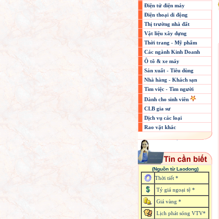
Điện tử điện máy
Điện thoại di động
Thị trường nhà đất
Vật liệu xây dựng
Thời trang - Mỹ phẩm
Các ngành Kinh Doanh
Ô tô & xe máy
Sản xuất - Tiêu dùng
Nhà hàng - Khách sạn
Tìm việc - Tìm người
Dành cho sinh viên
CLB gia sư
Dịch vụ các loại
Rao vặt khác
(Nguồn từ Laodong)
Thời tiết *
Tỷ giá ngoại tệ *
Giá vàng *
Lịch phát sóng VTV*