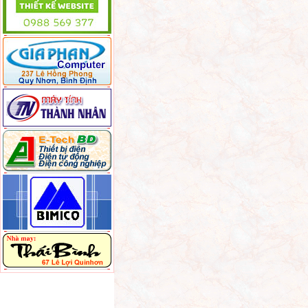
6 laptop hấp dẫn
được bán ở Việt Nam
trong tháng 9
3 phiên bản Galaxy
S II 'tổng tấn công'
iPhone 5 ở Mỹ
Sony sản xuất màn
hình OLED giá rẻ
hơn 3 lần
Camera du lịch chụp
ảnh ngay cả khi
đang quay video
Mối đe dọa lớn của
Intel đến từ ARM
Netbook sạc bằng
năng lượng mặt trời
giá 8 triệu đồng