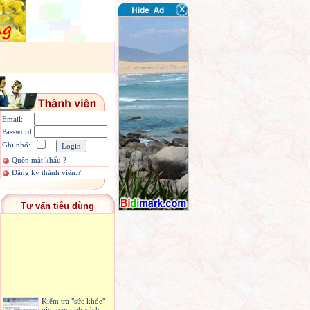
Email:
Password:
Ghi nhớ:
Quên mật khẩu ?
Đăng ký thành viên.?
Tư vấn tiêu dùng
Kiểm tra "sức khỏe"
pin máy tính xách