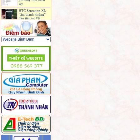
tay
HTC Sensation XL
“âm thanh khủng”
đầu tiên tại VN
Máy ảnh không cần
lấy nét đầu tiên ra
mắt, giá 399 USD
iPhone 4S bản quốc
tế có mặt ở Sài Gòn
6 laptop hấp dẫn
được bán ở Việt Nam
trong tháng 9
3 phiên bản Galaxy
S II 'tổng tấn công'
iPhone 5 ở Mỹ
Sony sản xuất màn
hình OLED giá rẻ
hơn 3 lần
Camera du lịch chụp
ảnh ngay cả khi
đang quay video
Mối đe dọa lớn của
Intel đến từ ARM
Netbook sạc bằng