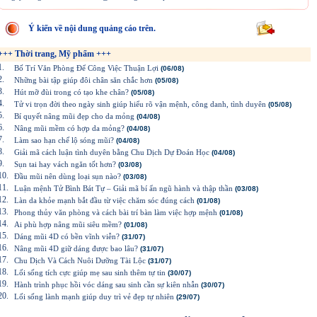
Ý kiến về nội dung quảng cáo trên.
+++ Thời trang, Mỹ phẩm +++
1.
Bố Trí Văn Phòng Để Công Việc Thuận Lợi
(06/08)
2.
Những bài tập giúp đôi chân săn chắc hơn
(05/08)
3.
Hút mỡ đùi trong có tạo khe chân?
(05/08)
4.
Tử vi trọn đời theo ngày sinh giúp hiểu rõ vận mệnh, công danh, tình duyên
(05/08)
5.
Bí quyết nâng mũi đẹp cho da mỏng
(04/08)
6.
Nâng mũi mềm có hợp da mỏng?
(04/08)
7.
Làm sao hạn chế lộ sóng mũi?
(04/08)
8.
Giải mã cách luận tình duyên bằng Chu Dịch Dự Đoán Học
(04/08)
9.
Sụn tai hay vách ngăn tốt hơn?
(03/08)
10.
Đầu mũi nên dùng loại sụn nào?
(03/08)
11.
Luận mệnh Tử Bình Bát Tự – Giải mã bí ẩn ngũ hành và thập thần
(03/08)
12.
Làn da khỏe mạnh bắt đầu từ việc chăm sóc đúng cách
(01/08)
13.
Phong thủy văn phòng và cách bài trí bàn làm việc hợp mệnh
(01/08)
14.
Ai phù hợp nâng mũi siêu mềm?
(01/08)
15.
Dáng mũi 4D có bền vĩnh viễn?
(31/07)
16.
Nâng mũi 4D giữ dáng được bao lâu?
(31/07)
17.
Chu Dịch Và Cách Nuôi Dưỡng Tài Lộc
(31/07)
18.
Lối sống tích cực giúp mẹ sau sinh thêm tự tin
(30/07)
19.
Hành trình phục hồi vóc dáng sau sinh cần sự kiên nhẫn
(30/07)
20.
Lối sống lành mạnh giúp duy trì vẻ đẹp tự nhiên
(29/07)