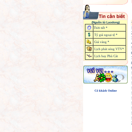
(Nguồn từ Laodong)
Thời tiết *
Tỷ giá ngoại tệ *
Giá vàng *
Lịch phát sóng VTV*
Lịch bay Phù Cát
Có khách Online