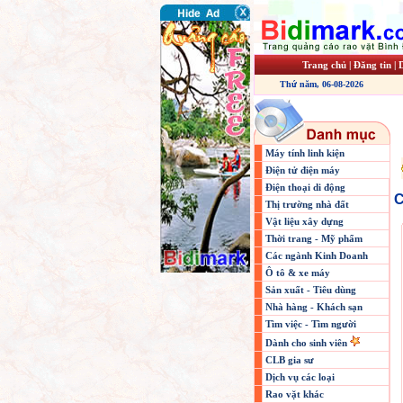
Trang chủ
|
Đăng tin
|
Thứ năm, 06-08-2026
Máy tính linh kiện
Điện tử điện máy
Điện thoại di động
C
Thị trường nhà đất
Vật liệu xây dựng
Thời trang - Mỹ phẩm
Các ngành Kinh Doanh
Ô tô & xe máy
Sản xuất - Tiêu dùng
Nhà hàng - Khách sạn
Tìm việc - Tìm người
Dành cho sinh viên
CLB gia sư
Dịch vụ các loại
Rao vặt khác