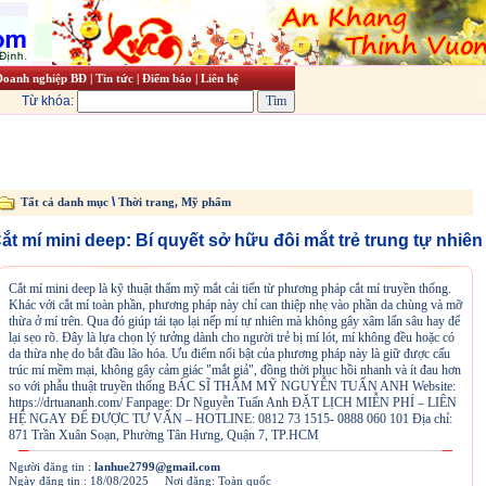
Doanh nghiệp BĐ
|
Tin tức
|
Điểm báo
|
Liên hệ
Từ khóa:
\
Tất cả danh mục
Thời trang, Mỹ phẩm
ắt mí mini deep: Bí quyết sở hữu đôi mắt trẻ trung tự nhiên
Cắt mí mini deep là kỹ thuật thẩm mỹ mắt cải tiến từ phương pháp cắt mí truyền thống.
Khác với cắt mí toàn phần, phương pháp này chỉ can thiệp nhẹ vào phần da chùng và mỡ
thừa ở mí trên. Qua đó giúp tái tạo lại nếp mí tự nhiên mà không gây xâm lấn sâu hay để
lại sẹo rõ. Đây là lựa chọn lý tưởng dành cho người trẻ bị mí lót, mí không đều hoặc có
da thừa nhẹ do bắt đầu lão hóa. Ưu điểm nổi bật của phương pháp này là giữ được cấu
trúc mí mềm mại, không gây cảm giác "mắt giả", đồng thời phục hồi nhanh và ít đau hơn
so với phẫu thuật truyền thống BÁC SĨ THẨM MỸ NGUYỄN TUẤN ANH Website: ​
https://drtuananh.com/ Fanpage: Dr Nguyễn Tuấn Anh ĐẶT LỊCH MIỄN PHÍ – LIÊN
HỆ NGAY ĐỂ ĐƯỢC TƯ VẤN – HOTLINE: 0812 73 1515- 0888 060 101 Địa chỉ:
871 Trần Xuân Soạn, Phường Tân Hưng, Quận 7, TP.HCM
Người đăng tin :
lanhue2799@gmail.com
Ngày đăng tin : 18/08/2025 _Nơi đăng: Toàn quốc