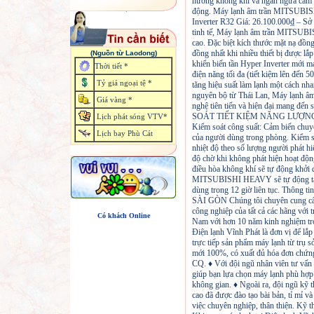
hướng không khí và ngăn ngừa cảm gi
động. Máy lạnh âm trần MITS
Inverter R32 Giá: 26.100.000₫ – Sở h
tinh tế, Máy lạnh âm trần MITSUBI
cao. Đặc biệt kích thước mặt nạ đồn
đồng nhất khi nhiều thiết bị được lắ
(Nguồn từ Laodong)
khiển biến tần Hyper Inverter mới ma
Thời tiết *
điện năng tối đa (tiết kiệm lên đến 
Tỷ giá ngoại tệ *
tăng hiệu suất làm lạnh một cách nh
nguyên bộ từ Thái Lan, Máy lạnh
Giá vàng *
nghệ tiên tiến và hiện đại mang đến
SOÁT TIẾT KIỆM NĂNG LƯỢNG
Lịch phát sóng VTV*
Kiểm soát công suất: Cảm biến chuy
Lịch bay Phù Cát
của người dùng trong phòng. Kiểm soá
nhiệt độ theo số lượng người phát h
độ chờ khi không phát hiện hoạt độn
điều hòa không khí sẽ tự động khởi 
MITSUBISHI HEAVY sẽ tự động tắt 
dùng trong 12 giờ liên tục. Thông ti
SÀI GÒN Chúng tôi chuyên cung cấp
công nghiệp của tất cả các hãng với 
Có khách Online
Nam với hơn 10 năm kinh nghiệm tro
Điện lạnh Vĩnh Phát là đơn vị để lắ
trực tiếp sản phẩm máy lạnh từ trụ 
mới 100%, có xuất đủ hóa đơn chứng
CQ. ♦ Với đội ngũ nhân viên tư vấn 
giúp bạn lựa chọn máy lạnh phù hợp v
không gian. ♦ Ngoài ra, đội ngũ kỹ 
cao đã được đào tạo bài bản, tỉ mỉ v
việc chuyên nghiệp, thân thiện. Kỹ t