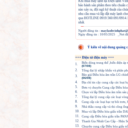
Khi mua máy lạnh tại Điện lạnh Vĩnh
bảo hành sản phẩm theo tiêu chuẩn c
nào xảy ra, đội ngũ kỹ thuật của chú
nhu cầu mua và lắp đặt máy lạnh cho 
qua HOTLINE 0919.560.091/0914.174
nhất.
Người đăng tin :
maylanhvinhphat@
Ngày đăng tin : 10/05/2025 _Nơi 
Ý kiến về nội dung quảng c
+++ Điện tử điện máy +++
Biến dòng trung thế ,biến điện áp t
1.
(07/08)
2.
Tổng đại lý nhập khẩu và phân phối
Báo giá Điều hòa âm trần LG chính
3.
(06/08)
4.
Địa chỉ tin cậy cung cấp các loại 
5.
Đơn vị chuyên Cung cấp Điều hòa
6.
Chọn và lắp Điều hòa âm trần sả
7.
Tổng đại lý cung cấp các loại vòn
8.
Cung cấp các loại bạc tự bôi trơn,
9.
Nhà thầu cung cấp và thi công ố
10.
Mua và lắp Điều hòa giấu trần DAI
11.
Cung cấp Điều hòa giấu trần PANA
12.
Thanh Gia Nhiệt Cao Cấp - Hiệu S
13.
Chuyên cung cấp Điều hòa giấu trâ