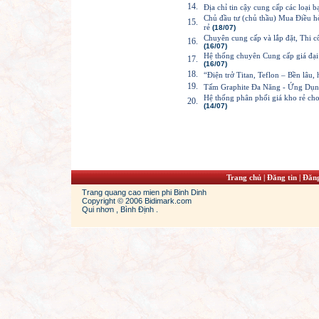
14.
Địa chỉ tin cậy cung cấp các loại 
Chủ đầu tư (chủ thầu) Mua Điề
15.
rẻ
(18/07)
Chuyên cung cấp và lắp đặt, Thi 
16.
(16/07)
Hệ thống chuyên Cung cấp giá đ
17.
(16/07)
18.
“Điện trở Titan, Teflon – Bền lâu,
19.
Tấm Graphite Đa Năng - Ứng Dụn
Hệ thống phân phối giá kho rẻ
20.
(14/07)
Trang chủ
|
Đăng tin
|
Đăng
Trang quang cao mien phi Binh Dinh
Copyright © 2006 Bidimark.com
Qui nhơn , Bình Định .
rdans
jordan 13s
cheap jordans shoes