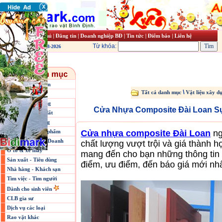
Trang chủ
|
Đăng tin
|
Doanh nghiệp BĐ
|
Tin tức
|
Điểm báo
|
Liên hệ
Từ khóa:
Thứ năm, 06-08-2026
Máy tính linh kiện
\
Tất cả danh mục
Vật liệu xây d
Điện tử điện máy
Điện thoại di động
Cửa Nhựa Composite Đài Loan S
Thị trường nhà đất
Vật liệu xây dựng
Thời trang - Mỹ phẩm
Cửa nhựa composite Đài Loan
ng
Các ngành Kinh Doanh
chất lượng vượt trội và giá thành hợ
Ô tô & xe máy
mang đến cho bạn những thông tin c
Sản xuất - Tiêu dùng
điểm, ưu điểm, đến báo giá mới nhấ
Nhà hàng - Khách sạn
Tìm việc - Tìm người
Dành cho sinh viên
CLB gia sư
Dịch vụ các loại
Rao vặt khác