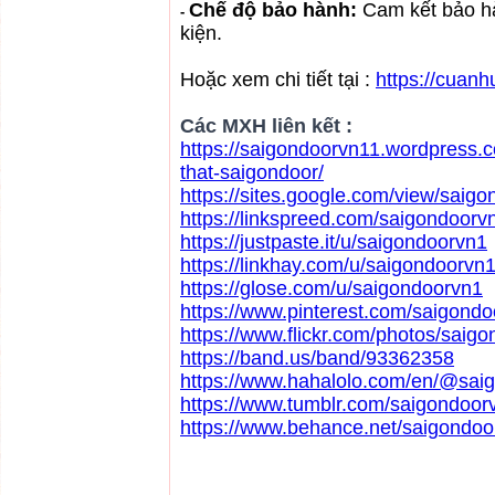
Chế độ bảo hành:
Cam kết bảo h
-
kiện.
Hoặc xem chi tiết tại :
https://cuan
Các MXH liên kết :
https://saigondoorvn11.wordpress.c
that-saigondoor/
https://sites.google.com/view/sai
https://linkspreed.com/saigondoorv
https://justpaste.it/u/saigondoorvn1
https://linkhay.com/u/saigondoorvn
https://glose.com/u/saigondoorvn1
https://www.pinterest.com/saigondo
https://www.flickr.com/photos/saig
https://band.us/band/93362358
https://www.hahalolo.com/en/@sai
https://www.tumblr.com/saigondoor
https://www.behance.net/saigondoo