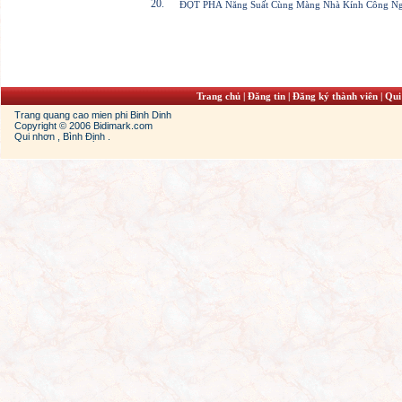
20.
ĐỘT PHÁ Năng Suất Cùng Màng Nhà Kính Công Nghệ
Trang chủ
|
Đăng tin
|
Đăng ký thành viên
|
Qui
Trang quang cao mien phi Binh Dinh
Copyright © 2006 Bidimark.com
Qui nhơn , Bình Định .
men jordans
jordan 11s
cheap jordans
jordan 13s
cheap jordans shoes