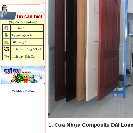
(Nguồn từ Laodong)
Thời tiết *
Tỷ giá ngoại tệ *
Giá vàng *
Lịch phát sóng VTV*
Lịch bay Phù Cát
Có khách Online
1. Cửa Nhựa Composite Đài Loan