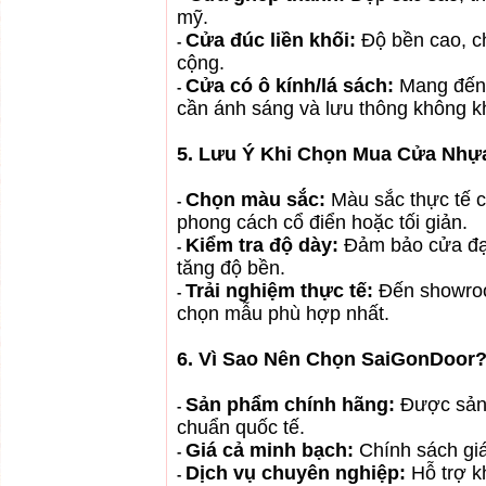
mỹ.
Cửa đúc liền khối:
Độ bền cao, c
-
cộng.
Cửa có ô kính/lá sách:
Mang đến 
-
cần ánh sáng và lưu thông không kh
5. Lưu Ý Khi Chọn Mua Cửa Nhự
Chọn màu sắc:
Màu sắc thực tế 
-
phong cách cổ điển hoặc tối giản.
Kiểm tra độ dày:
Đảm bảo cửa đạt
-
tăng độ bền.
Trải nghiệm thực tế:
Đến showr
-
chọn mẫu phù hợp nhất.
6. Vì Sao Nên Chọn SaiGonDoor
Sản phẩm chính hãng:
Được sản 
-
chuẩn quốc tế.
Giá cả minh bạch:
Chính sách giá
-
Dịch vụ chuyên nghiệp:
Hỗ trợ k
-