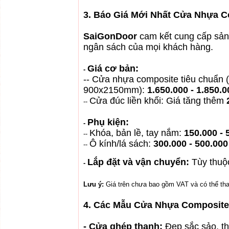
3. Báo Giá Mới Nhất Cửa Nhựa C
SaiGonDoor
cam kết cung cấp sản
ngân sách của mọi khách hàng.
Giá cơ bản:
-
-- Cửa nhựa composite tiêu chuẩ
900x2150mm):
1.650.000 - 1.850.
Cửa đúc liền khối: Giá tăng thêm
--
Phụ kiện:
-
Khóa, bản lề, tay nắm:
150.000 -
--
Ô kính/lá sách:
300.000 - 500.00
--
Lắp đặt và vận chuyển:
Tùy thuộc
-
Lưu ý:
Giá trên chưa bao gồm VAT và có thể tha
4. Các Mẫu Cửa Nhựa Composite
- Cửa ghép thanh:
Đẹp sắc sảo, th