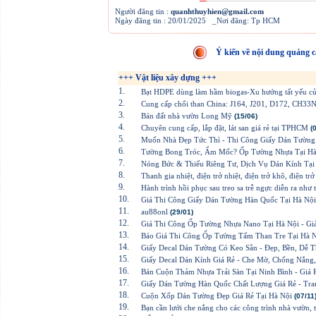
Người đăng tin :
quanhthuyhien@gmail.com
Ngày đăng tin : 20/01/2025 _Nơi đăng: Tp HCM
Ý kiến về nội dung quảng c
+++ Vật liệu xây dựng +++
1.
Bạt HDPE dùng làm hầm biogas-Xu hướng tất yếu của
2.
Cung cấp chổi than China: J164, J201, D172, CH33
3.
Bán đất nhà vườn Long Mỹ
(15/06)
4.
Chuyên cung cấp, lắp đặt, lát san giá rẻ tại TPHCM
(
5.
Muốn Nhà Đẹp Tức Thì - Thi Công Giấy Dán Tường 
6.
Tường Bong Tróc, Ẩm Mốc? Ốp Tường Nhựa Tại Hà N
7.
Nóng Bức & Thiếu Riêng Tư, Dịch Vụ Dán Kính Tại 
8.
Thanh gia nhiệt, điện trở nhiệt, điện trở khô, điện tr
9.
Hành trình hồi phục sau treo sa trễ ngực diễn ra như 
10.
Giá Thi Công Giấy Dán Tường Hàn Quốc Tại Hà Nội
11.
au88onl
(29/01)
12.
Giá Thi Công Ốp Tường Nhựa Nano Tại Hà Nội - Giả
13.
Báo Giá Thi Công Ốp Tường Tấm Than Tre Tại Hà Nộ
14.
Giấy Decal Dán Tường Có Keo Sẵn - Đẹp, Bền, Dễ T
15.
Giấy Decal Dán Kính Giá Rẻ - Che Mờ, Chống Nắng,
16.
Bán Cuộn Thảm Nhựa Trải Sàn Tại Ninh Bình - Giá 
17.
Giấy Dán Tường Hàn Quốc Chất Lượng Giá Rẻ - Tra
18.
Cuộn Xốp Dán Tường Đẹp Giá Rẻ Tại Hà Nội
(07/11
19.
Bạn cần lưới che nắng cho các công trình nhà vườn, tra