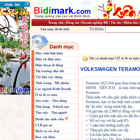
Trang chủ
|
Đăng tin
|
Doanh nghiệp BĐ
|
Tin tức
|
Điểm báo
Từ khóa:
Thứ năm, 06-08-2026
Máy tính linh kiện
\
Tất cả danh mục
Ô tô & xe máy
Điện tử điện máy
Điện thoại di động
VOLKSWAGEN TERAMONT
Thị trường nhà đất
Vật liệu xây dựng
Thời trang - Mỹ phẩm
Teramont 2023 Nét giao thoa ho
MINH - TIỆN ÍCH... là mấu chốt tạo 
Các ngành Kinh Doanh
Teramont.
Ô tô & xe máy
Thỏa mãn với cảm giác phấn khích sau
Sản xuất - Tiêu dùng
Teramont, bạn sẽ tìm thấy một cá tín
đã "ẩn trốn" trong mình bấy lâu...
Nhà hàng - Khách sạn
Với giá bán chỉ 2,499 tỷ đồng với vô
Tìm việc - Tìm người
✅ Giảm giá tiền mặt siêu ưu đãi lên
Dành cho sinh viên
✅ Hỗ trợ vay với lãi xuất 0%
CLB gia sư
✅ 5 năm bảo dưỡng miễn phí
✅ Tặng gói phụ kiện cao cấp
Dịch vụ các loại
✅ Gói bảo hiểm thân xe
Rao vặt khác
✅ Trọn bộ Áo, Dù, Nón Volkswage