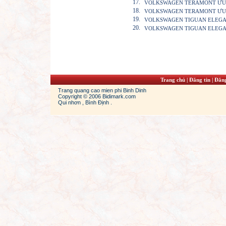
17.
VOLKSWAGEN TERAMONT ƯU Đ
18.
VOLKSWAGEN TERAMONT ƯU 
19.
VOLKSWAGEN TIGUAN ELEGAN
20.
VOLKSWAGEN TIGUAN ELEGAN
Trang chủ
|
Đăng tin
|
Đăng
Trang quang cao mien phi Binh Dinh
Copyright © 2006 Bidimark.com
Qui nhơn , Bình Định .
ordans
jordan 13s
cheap jordans shoes