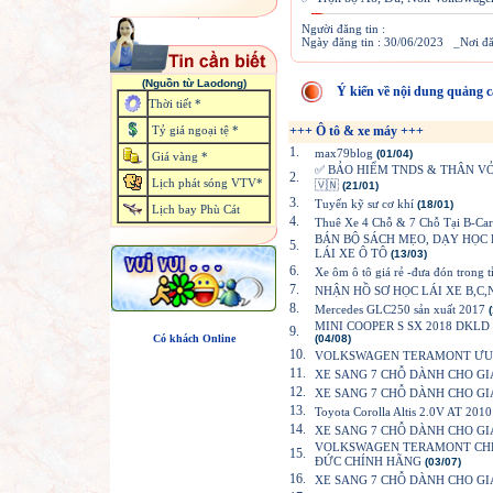
Người đăng tin :
Ngày đăng tin : 30/06/2023 _Nơi 
(Nguồn từ Laodong)
Ý kiến về nội dung quảng c
Thời tiết *
Tỷ giá ngoại tệ *
+++ Ô tô & xe máy +++
1.
max79blog
(01/04)
Giá vàng *
✅ BẢO HIỂM TNDS & THÂN VỎ 
2.
Lịch phát sóng VTV*
🇻🇳
(21/01)
3.
Tuyển kỹ sư cơ khí
(18/01)
Lịch bay Phù Cát
4.
Thuê Xe 4 Chỗ & 7 Chỗ Tại B-Ca
BÁN BỘ SÁCH MẸO, DẠY HỌC 
5.
LÁI XE Ô TÔ
(13/03)
6.
Xe ôm ô tô giá rẻ -đưa đón trong t
7.
NHẬN HỒ SƠ HỌC LÁI XE B,C
8.
Mercedes GLC250 sản xuất 2017
MINI COOPER S SX 2018 DKLD
9.
Có khách Online
(04/08)
10.
VOLKSWAGEN TERAMONT ƯU 
11.
XE SANG 7 CHỖ DÀNH CHO G
12.
XE SANG 7 CHỖ DÀNH CHO G
13.
Toyota Corolla Altis 2.0V AT 2010
14.
XE SANG 7 CHỖ DÀNH CHO G
VOLKSWAGEN TERAMONT CHẾC
15.
ĐỨC CHÍNH HÃNG
(03/07)
16.
XE SANG 7 CHỖ DÀNH CHO G