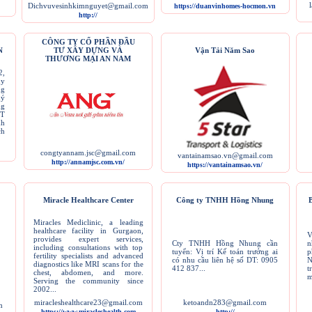
Dichvuvesinhkimnguyet@gmail.com
https://duanvinhomes-hocmon.vn
http://
CÔNG TY CỔ PHẦN ĐẦU
N
TƯ XÂY DỰNG VÀ
Vận Tải Năm Sao
THƯƠNG MẠI AN NAM
2,
uy
ng
uý
ng
ĐT
nh
ch
congtyannam.jsc@gmail.com
vantainamsao.vn@gmail.com
http://annamjsc.com.vn/
https://vantainamsao.vn/
Miracle Healthcare Center
Công ty TNHH Hồng Nhung
Miracles Mediclinic, a leading
healthcare facility in Gurgaon,
V
provides expert services,
Cty TNHH Hồng Nhung cần
n
including consultations with top
tuyển: Vị trí Kế toán trưởng ai
p
fertility specialists and advanced
có nhu cầu liên hệ số DT: 0905
N
diagnostics like MRI scans for the
412 837...
t
chest, abdomen, and more.
m
Serving the community since
2002...
miracleshealthcare23@gmail.com
ketoandn283@gmail.com
m
https://www.miracleshealth.com
http://