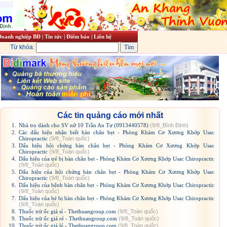
Doanh nghiệp BĐ
|
Tin tức
|
Điểm báo
|
Liên hệ
Từ khóa:
Các tin quảng cáo mới nhất
1.
Nhà trọ dành cho SV nữ 10 Trần An Tư (0913440578)
(9/8_Bình Định)
2.
Các dấu hiệu nhận biết bàn chân bẹt - Phòng Khám Cơ Xương Khớp Usac
Chiropractic
(9/8_Toàn quốc)
3.
Dấu hiệu hội chứng bàn chân bẹt - Phòng Khám Cơ Xương Khớp Usac
Chiropractic
(9/8_Toàn quốc)
4.
Dấu hiệu của trẻ bị bàn chân bẹt - Phòng Khám Cơ Xương Khớp Usac Chiropractic
(9/8_Toàn quốc)
5.
Dấu hiệu của hội chứng bàn chân bẹt - Phòng Khám Cơ Xương Khớp Usac
Chiropractic
(9/8_Toàn quốc)
6.
Dấu hiệu của bệnh bàn chân bẹt - Phòng Khám Cơ Xương Khớp Usac Chiropractic
(9/8_Toàn quốc)
7.
Dấu hiệu của bé bị bàn chân bẹt - Phòng Khám Cơ Xương Khớp Usac Chiropractic
(9/8_Toàn quốc)
8.
Thuốc trừ ốc giá sỉ - Thethuangroup.com
(9/8_Toàn quốc)
9.
Thuốc trừ ốc giá rẻ - Thethuangroup.com
(9/8_Toàn quốc)
10.
Thuốc trừ ốc giá lẻ - Thethuangroup.com
(9/8_Toàn quốc)