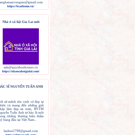
langhaisanvungtau@gmail.com
https://bcarhome.vn/
Nhà ở xã hội Gia Lai mới
sale@quynhonhomes.vn
https://nhaoxahoigialai.com/
BÁC SĨ NGUYỄN TUẤN ANH
ới sứ mệnh tôn vinh vẻ đẹp tự
hiên và mang đến những giải
háp làm đẹp an toàn, BVTM
guyễn Tuấn Anh tự hào là một
rong những thương hiệu thẩm
ỹ hàng đầu tại Việt Nam...
lanhue2799@gmail.com
​https://drtuananh.com/