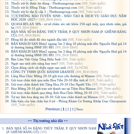
11.
Thuốc trừ ốc được tin dùng - Thethuangroup.com
(9/8_Toàn quốc)
12.
Thuốc trừ ốc Đồng Tháp - Thethuangroup.com
(9/8_Toàn quốc)
13.
Thuốc trừ ốc đại lý cấp 1 - Thethuangroup.com
(9/8_Toàn quốc)
14.
🇻🇳THÔNG BÁO TUYỂN SINH - ĐÀO TẠO & DỊCH VỤ GIÁO DỤC NĂM
HỌC 2026 -2027✅
(9/8_Bình Định)
15.
QUASA RELAX SPA - cơ sở chăm sóc sức khỏe 256 ngô mây, quy nhơn năm, giả
lai
(9/8_Bình Định)
16.
BÁN NHÀ SỐ 04 ĐẶNG THÙY TRÂM, P. QUY NHƠN NAM (P. GHỀNH RÁNG
CŨ)
(9/8_Bình Định)
17.
Đồng hồ đo nhiệt độ cho ngành dầu khí
(8/8_Toàn quốc)
18.
BÁN KHÁCH SẠN 86m2 ngang 5m 3 tầng 10 phòng mặt tiền Nguyễn Huệ giá 14
tỷ thương lượng 0868 591 881
(8/8_Bình Định)
19.
BÁN KHÁCH SẠN 86m2 ngang 5m 3 tầng 10 phòng mặt tiền Nguyễn Huệ giá 14
tỷ thương lượng 0868 591 881
(8/8_Bình Định)
20.
Bàn Làm Việc Giúp Tăng Hiệu Suất
(8/8_Toàn quốc)
21.
Ngực sau sinh nên nâng hay treo?
(8/8_Toàn quốc)
22.
Chọn đúng cách cải thiện ngực sau sinh
(8/8_Tp HCM)
23.
CÔNG TY TNHH QUỐC KHÁNH GRANITE
(8/8_Bình Định)
24.
Lẵng Hoa Chúc Mừng 20-10 gửi trọn yêu thương từ Maison
(8/8_Toàn quốc)
25.
Gói trọn chân tình qua mẫu Hoa Tiền 20-10 đầy tinh tế
(8/8_Toàn quốc)
26.
Gói trọn chân thành khi Tặng Hoa 20-10 Cho Người Yêu
(8/8_Toàn quốc)
27.
Hoa Mừng 20-10 gửi trao nét thanh tao tại Tiệm Hoa Maison
(8/8_Toàn quốc)
28.
Gói trọn chân thành qua từng Ảnh Hoa Chúc Mừng 20-10
(8/8_Toàn quốc)
29.
Tự tay làm hoa tặng mẹ 20-10: Gửi trao chân thành tại Maison
(8/8_Toàn quốc)
30.
Dấu hiệu của bàn chân bẹt ở trẻ - Phòng Khám Cơ Xương Khớp Usac Chiropractic
(8/8_Toàn quốc)
Previous |
1
|
|
|
2
3
Next
++ Thị trường nhà đất ++
1.
BÁN NHÀ SỐ 04 ĐẶNG THÙY TRÂM, P. QUY NHƠN NAM
(P. GHỀNH RÁNG CŨ)
(9/8)