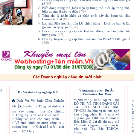
1.
Đơn vị chuyên cung cấp Điều hòa treo tường LG Inverter giá
rẻ
(8/8)
2.
Biến dòng trung thế ,biến điện áp trung thế, biến áp trong nhà,
biến áp ngoài trời, tụ điện
(7/8)
3.
Tổng đại lý nhập khẩu và phân phối dây đai băng tải, dây
Curoa các loại
(6/8)
4.
Báo giá Điều hòa âm trần LG chính hãng – Dịch vụ bán & lắp
giá ưu đãi tại quận 8
(6/8)
5.
Địa chỉ tin cậy cung cấp các loại bạc đồng, bạc Graphite chất
lượng cao.
(4/8)
6.
Đơn vị chuyên Cung cấp Điều hòa âm trần PANASONIC giá rẻ
(4/8)
Các Doanh nghiệp đăng tin mới nhất
T
Vietnamgroove - Dự Án
Dv Vệ sinh công nghiệp KN
Vinhomes Hóc Môn
VINHOMES HÓC MÔN ĐẠI
🏠Dịch Vụ Vệ Sinh Công Nghiệp
T
ĐÔ THỊ VỆ TINH ĐẲNG CẤP
C
KN 👍Chuyên : ✅Tổng vệ sinh nhà
TẠI CỬA NGÕ TÂY BẮC
C
TP.HCM Sở hữu vị trí cửa ngõ
sau xây dựng , nhà sửa chữa...
l
liên vùng, pháp lý rõ ràng và
✅Tổng vệ sinh nhà cuối năm ...
c
quy mô gần 1.000 ha, Vinhomes
✅Tổng vệ sinh các công trình …
T
Hóc Môn là đại đô thị quy mô
✅Vệ sinh kính cơ quan công ty ,
c
lớn được Vingroup phát triển tại
trường học ... ✅Giặt ghế sofa , giặt
n
cửa ngõ Tây Bắc TP.HCM,
c
nệm ... 👉 Chuy...
hướn...