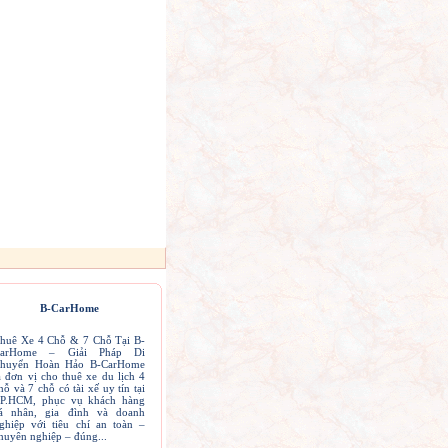
B-CarHome
huê Xe 4 Chỗ & 7 Chỗ Tại B-
arHome – Giải Pháp Di
huyển Hoàn Hảo B-CarHome
à đơn vị cho thuê xe du lịch 4
hỗ và 7 chỗ có tài xế uy tín tại
P.HCM, phục vụ khách hàng
á nhân, gia đình và doanh
ghiệp với tiêu chí an toàn –
huyên nghiệp – đúng...