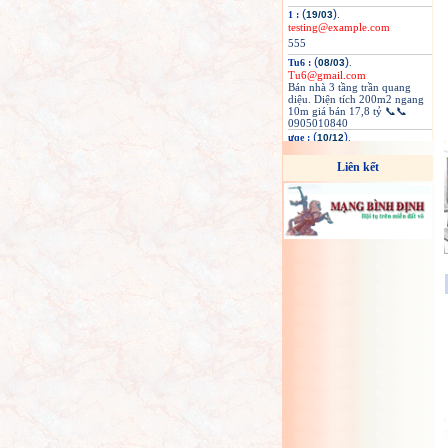
(
)
.
1 :
19/03
testing@example.com
555
(
)
.
Tu6 :
08/03
Tu6@gmail.com
Bán nhà 3 tầng trần quang
diệu. Diện tích 200m2 ngang
10m giá bán 17,8 tỷ 📞📞
0905010840
(
)
.
ưqe :
10/12
tqwewqeqwe99@.9aaaaaaa
BÁN 16 LÔ ĐẤT MẶT TIỀN
Liên kết
GARA QUYỀN 235 ĐƯỜNG
TÂY SƠN, P. QUANG
TRUNG, TP. QUY NHƠN SP1
🌹100m2 ngang 5m có 5 lô
liền kề 🔥giá 2,780 tỷ ❤️
đường 14m vỉa hè 3m 🌹Sơn:
0962 729 679 SP2 🌹87,5
ngang 5
(
)
.
1 :
17/11
testing@example.com
555
(
)
.
1 :
05/11
testing@example.com
555
INTERNET VIETTEL :
(
)
.
28/07
baoan@gmail.com
VIETTEL BÌNH ĐỊNH
KHUYẾN MÃI LẮP MẠNG
WIFI CÁP QUANG, GIÁ CHỈ
165K, TẶNG CƯỚC,