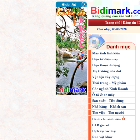
Trang chủ
|
Đăng tin
|
Chủ nhật, 09-08-2026
Máy tính linh kiện
Điện tử điện máy
Điện thoại di động
Thị trường nhà đất
Vật liệu xây dựng
Thời trang - Mỹ phẩm
Các ngành Kinh Doanh
Ô tô & xe máy
Sản xuất - Tiêu dùng
Nhà hàng - Khách sạn
Tìm việc - Tìm người
Dành cho sinh viên
CLB gia sư
Dịch vụ các loại
Rao vặt khác