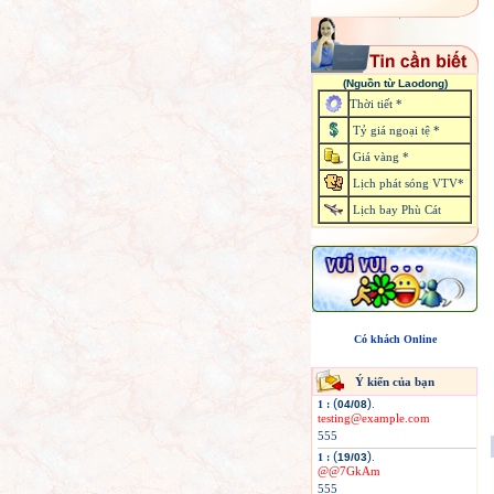
(Nguồn từ Laodong)
Thời tiết *
Tỷ giá ngoại tệ *
Giá vàng *
Lịch phát sóng VTV*
Lịch bay Phù Cát
Có khách Online
Ý kiến của bạn
(
)
.
1 :
04/08
testing@example.com
555
(
)
.
1 :
19/03
@@7GkAm
555