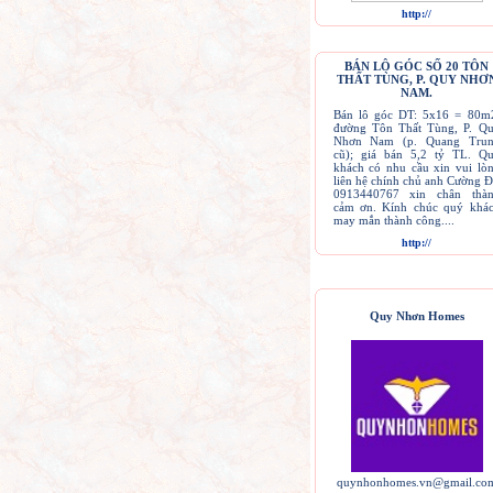
http://
BÁN LÔ GÓC SỐ 20 TÔN
THẤT TÙNG, P. QUY NHƠ
NAM.
Bán lô góc DT: 5x16 = 80m
đường Tôn Thất Tùng, P. Q
Nhơn Nam (p. Quang Tru
cũ); giá bán 5,2 tỷ TL. Q
khách có nhu cầu xin vui lò
liên hệ chính chủ anh Cường 
0913440767 xin chân thà
cảm ơn. Kính chúc quý khá
may mắn thành công....
http://
Quy Nhơn Homes
quynhonhomes.vn@gmail.co