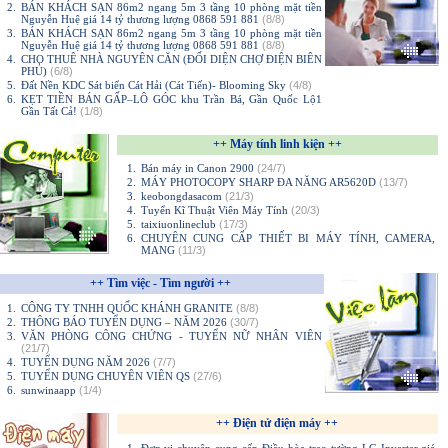
2.
BÁN KHÁCH SẠN 86m2 ngang 5m 3 tầng 10 phòng mặt tiền
Nguyễn Huệ giá 14 tỷ thương lượng 0868 591 881
(8/8)
3.
BÁN KHÁCH SẠN 86m2 ngang 5m 3 tầng 10 phòng mặt tiền
Nguyễn Huệ giá 14 tỷ thương lượng 0868 591 881
(8/8)
4.
CHO THUÊ NHÀ NGUYÊN CĂN (ĐỐI DIỆN CHỢ ĐIỆN BIÊN
PHỦ)
(6/8)
5.
Đất Nền KDC Sát biển Cát Hải (Cát Tiến)- Blooming Sky
(4/8)
6.
KẸT TIỀN BÁN GẤP–LÔ GÓC khu Trần Bá, Gần Quốc Lộ1
Gần Tất Cả!
(1/8)
++ Máy tính linh kiện ++
1.
Bán máy in Canon 2900
(24/7)
2.
MÁY PHOTOCOPY SHARP ĐA NĂNG AR5620D
(13/7)
3.
keobongdasacom
(21/3)
4.
Tuyển Kĩ Thuật Viên Máy Tính
(20/3)
5.
taixiuonlineclub
(17/3)
6.
CHUYÊN CUNG CẤP THIẾT BI MÁY TÍNH, CAMERA,
MANG
(11/3)
++ Tìm việc - Tìm người ++
1.
CÔNG TY TNHH QUỐC KHÁNH GRANITE
(8/8)
2.
THÔNG BÁO TUYỂN DỤNG – NĂM 2026
(30/7)
3.
VĂN PHÒNG CÔNG CHỨNG - TUYỂN NỮ NHÂN VIÊN
(21/7)
4.
TUYỂN DỤNG NĂM 2026
(7/7)
5.
TUYỂN DỤNG CHUYÊN VIÊN QS
(27/6)
6.
sunwinaapp
(1/4)
++ Điện tử điện máy ++