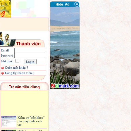
Email:
Password:
Ghi nhớ:
Quên mật khẩu ?
Đăng ký thành viên.?
Tư vấn tiêu dùng
Kiểm tra "sức khỏe"
pin máy tính xách
tay
HTC Sensation XL