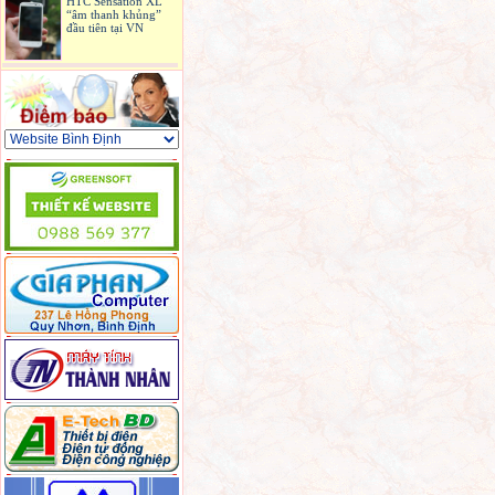
“âm thanh khủng”
đầu tiên tại VN
Máy ảnh không cần
lấy nét đầu tiên ra
mắt, giá 399 USD
iPhone 4S bản quốc
tế có mặt ở Sài Gòn
6 laptop hấp dẫn
được bán ở Việt Nam
trong tháng 9
3 phiên bản Galaxy
S II 'tổng tấn công'
iPhone 5 ở Mỹ
Sony sản xuất màn
hình OLED giá rẻ
hơn 3 lần
Camera du lịch chụp
ảnh ngay cả khi
đang quay video
Mối đe dọa lớn của
Intel đến từ ARM
Netbook sạc bằng
năng lượng mặt trời
giá 8 triệu đồng